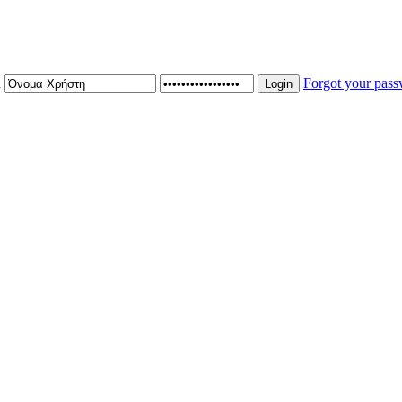
n
Forgot your pas
Login