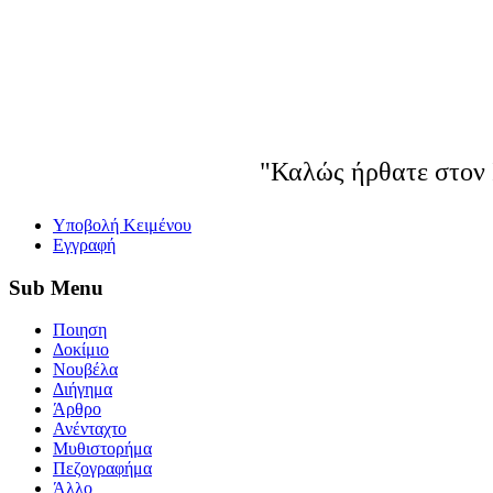
"Καλώς ήρθατε στον 
Yποβολή Κειμένου
Εγγραφή
Sub
Menu
Ποιηση
Δοκίμιο
Νουβέλα
Διήγημα
Άρθρο
Ανένταχτο
Μυθιστορήμα
Πεζογραφήμα
Άλλο