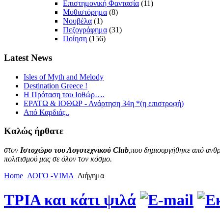
Επιστημονική Φαντασία
(11)
Μυθιστόρημα
(8)
Νουβέλα
(1)
Πεζογράφημα
(31)
Ποίηση
(156)
Latest
News
Isles of Myth and Melody
Destination Greece !
Η Πρόταση του Ιοθώρ….
ΕΡΑΤΩ & ΙΟΘΩΡ - Ανάρτηση 34η *(η επιστροφή)
Από Καρδιάς..
Καλώς
ήρθατε
στον
Ιστοχώρο του Λογοτεχνικού Club
,που δημιουργήθηκε από ανθρ
πολιτισμού μας σε όλον τον κόσμο.
Home
ΛΟΓΟ -VIMA
Διήγημα
ΤΡΙΑ και κάτι ψιλά