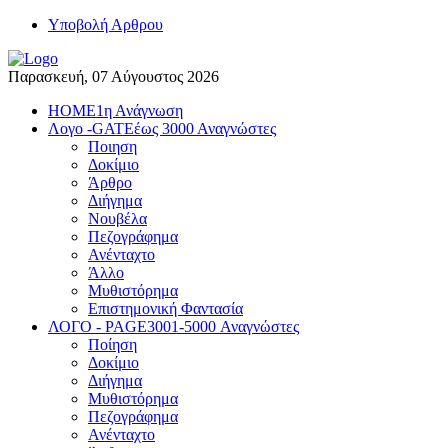
Yποβολή Αρθρου
Παρασκευή, 07 Αύγουστος 2026
HOME
1η Ανάγνωση
Λογο -GATE
έως 3000 Αναγνώστες
Ποιηση
Δοκίμιο
Άρθρο
Διήγημα
Νουβέλα
Πεζογράφημα
Ανένταχτο
Άλλο
Μυθιστόρημα
Επιστημονική Φαντασία
ΛΟΓΟ - PAGE
3001-5000 Αναγνώστες
Ποίηση
Δοκίμιο
Διήγημα
Μυθιστόρημα
Πεζογράφημα
Ανένταχτο