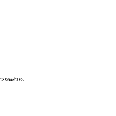
το κομμάτι του