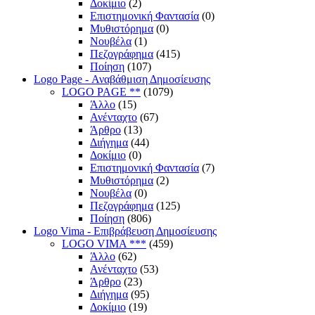
Δοκίμιο
(2)
Επιστημονική Φαντασία
(0)
Μυθιστόρημα
(0)
Νουβέλα
(1)
Πεζογράφημα
(415)
Ποίηση
(107)
Logo Page - Αναβάθμιση Δημοσίευσης
LOGO PAGE **
(1079)
Άλλο
(15)
Ανένταχτο
(67)
Άρθρο
(13)
Διήγημα
(44)
Δοκίμιο
(0)
Επιστημονική Φαντασία
(7)
Μυθιστόρημα
(2)
Νουβέλα
(0)
Πεζογράφημα
(125)
Ποίηση
(806)
Logo Vima - Επιβράβευση Δημοσίευσης
LOGO VIMA ***
(459)
Άλλο
(62)
Ανένταχτο
(53)
Άρθρο
(23)
Διήγημα
(95)
Δοκίμιο
(19)