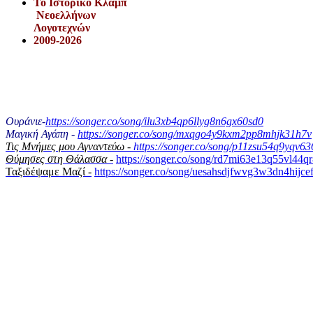
Το Iστορικό Κλαμπ
Νεοελλήνων
Λογοτεχνών
2009-2026
Ουράνιε-
https://songer.co/song/ilu3xb4qp6llyg8n6gx60sd0
Μαγική Αγάπη -
https://songer.co/song/mxqgo4y9kxm2pp8mhjk31h7v
Τις Μνήμες μου Αγναντεύω -
https://songer.co/song/p11zsu54q9yqv6
Θύμησες στη Θάλασσα -
https://songer.co/song/rd7mi63e13q55vl44q
Ταξιδέψαμε Μαζί -
https://songer.co/song/uesahsdjfwvg3w3dn4hijce