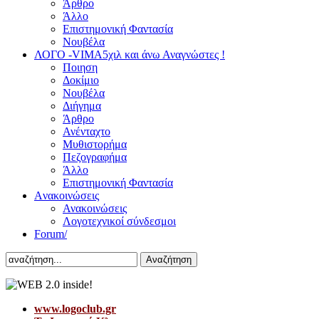
Άρθρο
Άλλο
Επιστημονική Φαντασία
Νουβέλα
ΛΟΓΟ -VIMA
5χιλ και άνω Αναγνώστες !
Ποιηση
Δοκίμιο
Νουβέλα
Διήγημα
Άρθρο
Ανένταχτο
Μυθιστορήμα
Πεζογραφήμα
Άλλο
Επιστημονική Φαντασία
Aνακοινώσεις
Ανακοινώσεις
Λογοτεχνικοί σύνδεσμοι
Forum/
Αναζήτηση
www.logoclub.gr