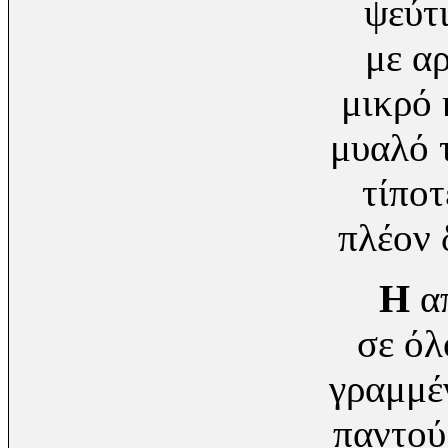
ψεύτ
με α
μικρό 
μυαλό 
τίποτ
πλέον
Η
α
σε όλ
γραμμέ
παντού