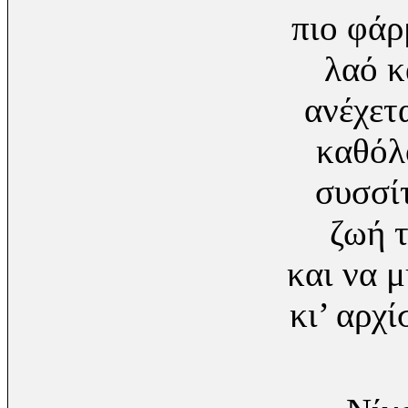
πιο φά
λαό κ
ανέχετα
καθόλ
συσσί
ζωή τ
και να μ
κι’ αρχί