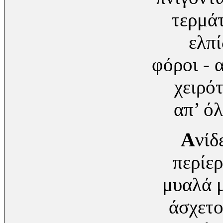
τερμά
ελπί
φόροι - 
χειρό
απ’ όλ
Α
νίδ
περίερ
μυαλά μ
άσχετο