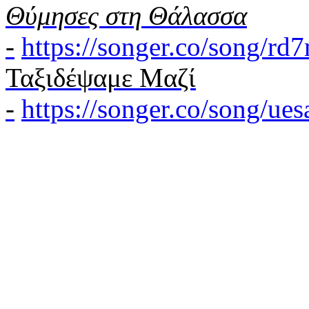
Θύμησες στη Θάλασσα
-
https://songer.co/song/r
Ταξιδέψαμε Μαζί
-
https://songer.co/song/u