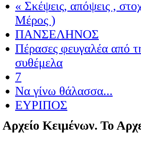
« Σκέψεις, απόψεις , στ
Μέρος )
ΠΑΝΣΕΛΗΝΟΣ
Πέρασες φευγαλέα από τ
συθέμελα
7
Να γίνω θάλασσα...
ΕΥΡΙΠΟΣ
Αρχείο
Κειμένων. Το Αρχε