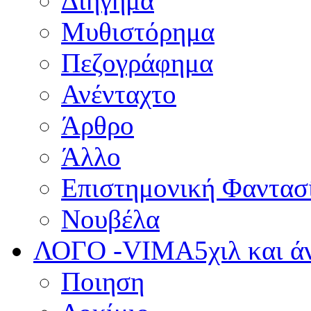
Διήγημα
Μυθιστόρημα
Πεζογράφημα
Ανένταχτο
Άρθρο
Άλλο
Επιστημονική Φαντασ
Νουβέλα
ΛΟΓΟ -VIMA
5χιλ και 
Ποιηση