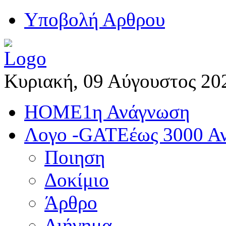
Yποβολή Αρθρου
Κυριακή, 09 Αύγουστος 20
HOME
1η Ανάγνωση
Λογο -GATE
έως 3000 Α
Ποιηση
Δοκίμιο
Άρθρο
Διήγημα