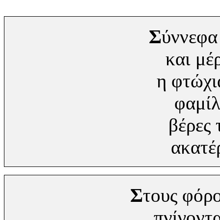
Σ
ύννεφα 
και μέ
η φτώχι
φαμίλ
βέρες 
ακατέ
Σ
τους φόρο
πνίγοντα