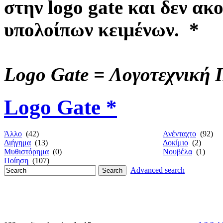
στην logo gate και δεν α
υπολοίπων κειμένων. *
Logo Gate = Λογοτεχνική 
Logo Gate *
Άλλο
(42)
Ανένταχτο
(92)
Διήγημα
(13)
Δοκίμιο
(2)
Μυθιστόρημα
(0)
Νουβέλα
(1)
Ποίηση
(107)
Advanced search