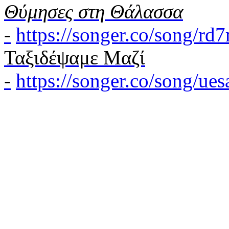
Θύμησες στη Θάλασσα
-
https://songer.co/song/r
Ταξιδέψαμε Μαζί
-
https://songer.co/song/u