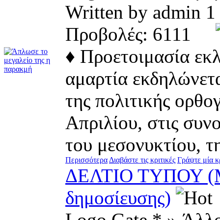
Written by admi
Προβολές: 6111
♦ Προετοιμασία εκλ
αμαρτία εκδηλώνετα
της πολιτικής ορθογ
Απριλίου, στις συν
του μεσονυκτίου, της
Περισσότερα
Διαβάστε τις κριτικές
Γράψτε μία κ
ΔΕΛΤΙΟ ΤΥΠΟΥ (Με
δημοσίευσης)
Logo Gate * » Άλλ