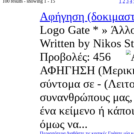
100 results - showing 1 - 15
1
2
3
4
Αφήγηση (δοκιμαστι
Logo Gate * » Άλλ
Written by Nikos 
Προβολές: 456
ΑΦΗΓΗΣΗ (Μερική) 
σύντομα σε - (Λειτ
συνανθρώπους μας,
ένα κείμενο ή κάπο
όμως να...
Περισσότερα
Διαβάστε τις κριτικές
Γράψτε μία κ