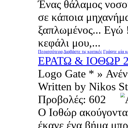
Ένας θάλαμος νοσοκ
σε κάποια μηχανήμα
ξαπλωμένος... Εγώ 
κεφάλι μου,...
Περισσότερα
Διαβάστε τις κριτικές
Γράψτε μία κ
ΕΡΑΤΩ & ΙΟΘΩΡ 
Logo Gate * » Ανέ
Written by Nikos
Προβολές: 602
Ο Ιοθώρ ακούγοντας
έκανε ένα βήμα μπ