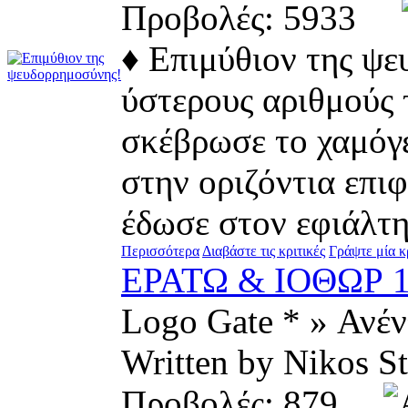
Προβολές: 5933
♦ Επιμύθιον της ψε
ύστερους αριθμούς 
σκέβρωσε το χαμόγ
στην οριζόντια επι
έδωσε στον εφιάλτη
Περισσότερα
Διαβάστε τις κριτικές
Γράψτε μία κ
ΕΡΑΤΩ & ΙΟΘΩΡ 
Logo Gate * » Ανέ
Written by Nikos
Προβολές: 879