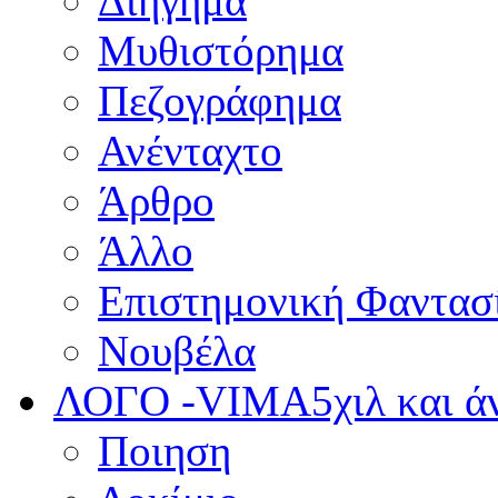
Διήγημα
Μυθιστόρημα
Πεζογράφημα
Ανένταχτο
Άρθρο
Άλλο
Επιστημονική Φαντασ
Νουβέλα
ΛΟΓΟ -VIMA
5χιλ και 
Ποιηση