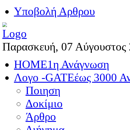
Yποβολή Αρθρου
Παρασκευή, 07 Αύγουστος
HOME
1η Ανάγνωση
Λογο -GATE
έως 3000 Α
Ποιηση
Δοκίμιο
Άρθρο
Διήγημα