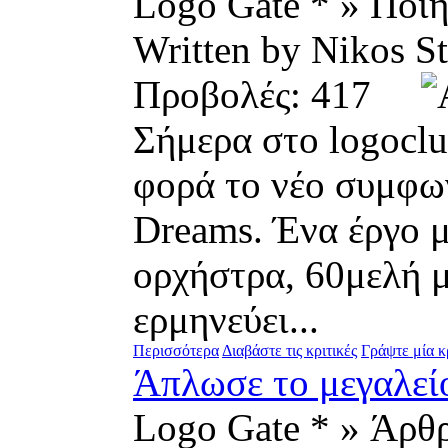
Logo Gate * » Ποί
Written by Nikos
Προβολές: 417
Σήμερα στο logoclu
φορά το νέο συμφω
Dreams. Ένα έργο μ
ορχήστρα, 60μελή μ
ερμηνεύει...
Περισσότερα
Διαβάστε τις κριτικές
Γράψτε μία κ
Άπλωσε το μεγαλεί
Logo Gate * » Άρθ