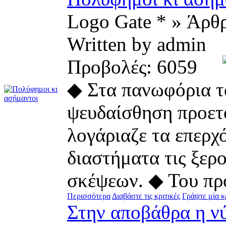
Logo Gate * » Άρθ
Written by admin
Προβολές: 6059
◆ Στα πανωφόρια τ
ψευδαίσθηση προετ
λογάριαζε τα επερχ
διαστήματα τις ξερ
σκέψεων. ◆ Του προ
Περισσότερα
Διαβάστε τις κριτικές
Γράψτε μία κ
Στην αποβάθρα η ν