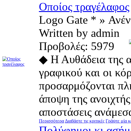
Οποίος τραγέλαφος
Logo Gate * » Ανέ
Written by admin
Προβολές: 5979
◆ Η Αυθάδεια της α
γραφικού και οι κό
προσαρμόζονται πλ
άποψη της ανοιχτής
αποστάσεις ανάμεσα 
Περισσότερα
Διαβάστε τις κριτικές
Γράψτε μία κ
Πολύφημοι κι ασήμ