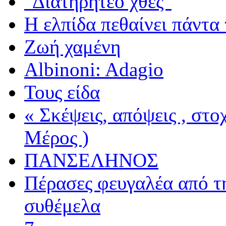
"Διατηρητέο χθες"
Η ελπίδα πεθαίνει πάντα 
Ζωή χαμένη
Albinoni: Adagio
Τους είδα
« Σκέψεις, απόψεις , στ
Μέρος )
ΠΑΝΣΕΛΗΝΟΣ
Πέρασες φευγαλέα από τ
συθέμελα