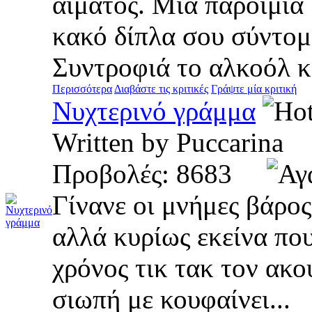
αίματος. Μια παροιμία 
κακό δίπλα σου σύντομ
Συντροφιά το αλκοόλ κα
Περισσότερα
Διαβάστε τις κριτικές
Γράψτε μία κριτική
Nυχτερινό γράμμα
Written by Puccarin
Προβολές: 8683
Γίνανε οι μνήμες βάρο
αλλά κυρίως εκείνα που
χρόνος τικ τακ τον ακού
σιωπή με κουφαίνει...