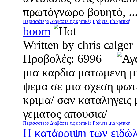
πρωτόγνωρο βουητό, ..
Περισσότερα
Διαβάστε τις κριτικές
Γράψτε μία κριτική
boom
Written by chris cal
Προβολές: 6996
μια καρδια ματωμενη μ
ψεμα σε μια σχεση φωτε
κριμα/ σαν καταληγεις 
γεματος απουσια/
Περισσότερα
Διαβάστε τις κριτικές
Γράψτε μία κριτική
H κατάρριψη των ειδώ