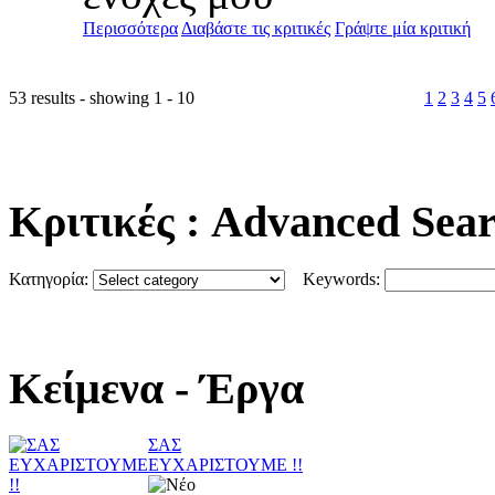
Περισσότερα
Διαβάστε τις κριτικές
Γράψτε μία κριτική
53 results - showing 1 - 10
1
2
3
4
5
Κριτικές
: Advanced Sea
Κατηγορία:
Keywords:
Κείμενα
- Έργα
ΣΑΣ
ΕΥΧΑΡΙΣΤΟΥΜΕ !!