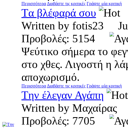
Περισσότερα
Διαβάστε τις κριτικές
Γράψτε μία κριτική
Tα βλέφαρά σου
Written by fotis23 J
Προβολές: 5154
Ψεύτικο σήμερα το φεγ
στο χθες. Λιγοστή η λά
αποχωρισμό.
Περισσότερα
Διαβάστε τις κριτικές
Γράψτε μία κριτική
Tην έλεγαν Αγάπη
Written by Μαχαίρα
Προβολές: 7705