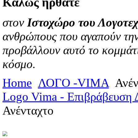
Καλώς
ήρθατε
στον
Ιστοχώρο του Λογοτεχ
ανθρώπους που αγαπούν την 
προβάλλουν αυτό το κομμάτι
κόσμο.
Home
ΛΟΓΟ -VIMA
Ανέν
Logo Vima - Επιβράβευση 
Ανένταχτο