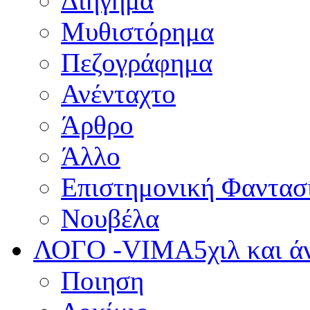
Διήγημα
Μυθιστόρημα
Πεζογράφημα
Ανένταχτο
Άρθρο
Άλλο
Επιστημονική Φαντασ
Νουβέλα
ΛΟΓΟ -VIMA
5χιλ και 
Ποιηση