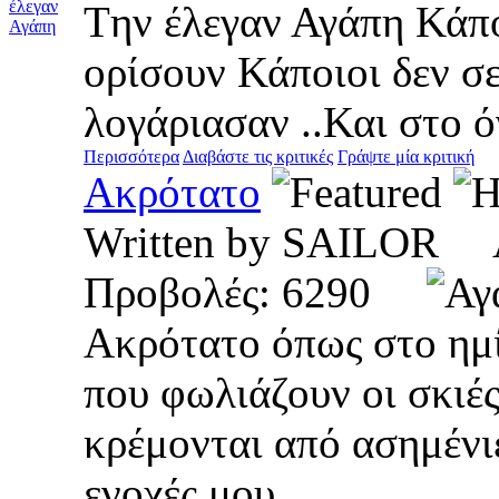
Tην έλεγαν Αγάπη Κάπ
ορίσουν Κάποιοι δεν σ
λογάριασαν ..Και στο ό
Περισσότερα
Διαβάστε τις κριτικές
Γράψτε μία κριτική
Ακρότατο
Written by SAILOR 
Προβολές: 6290
Ακρότατο όπως στο ημ
που φωλιάζουν οι σκιέ
κρέμονται από ασημένι
ενοχές μου