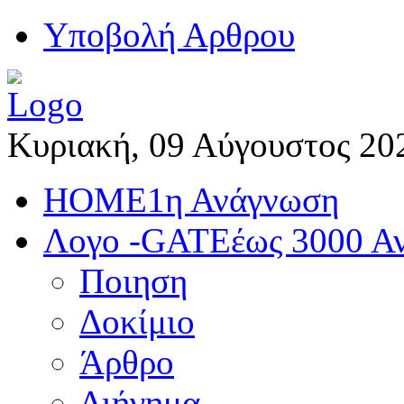
Yποβολή Αρθρου
Κυριακή, 09 Αύγουστος 20
HOME
1η Ανάγνωση
Λογο -GATE
έως 3000 Α
Ποιηση
Δοκίμιο
Άρθρο
Διήγημα