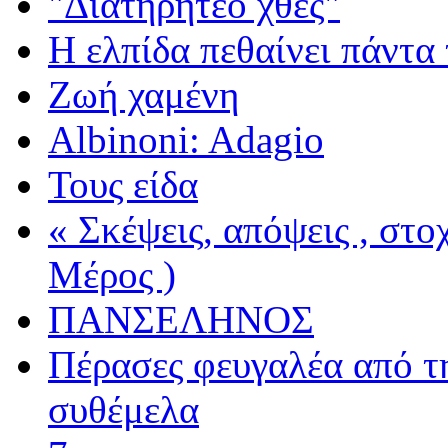
"Διατηρητέο χθες"
Η ελπίδα πεθαίνει πάντα 
Ζωή χαμένη
Albinoni: Adagio
Τους είδα
« Σκέψεις, απόψεις , στ
Μέρος )
ΠΑΝΣΕΛΗΝΟΣ
Πέρασες φευγαλέα από τ
συθέμελα