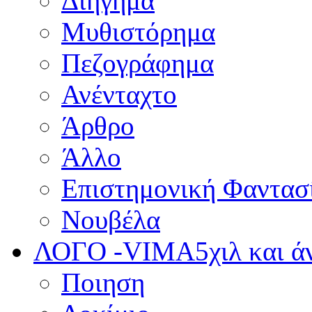
Διήγημα
Μυθιστόρημα
Πεζογράφημα
Ανένταχτο
Άρθρο
Άλλο
Επιστημονική Φαντασ
Νουβέλα
ΛΟΓΟ -VIMA
5χιλ και 
Ποιηση