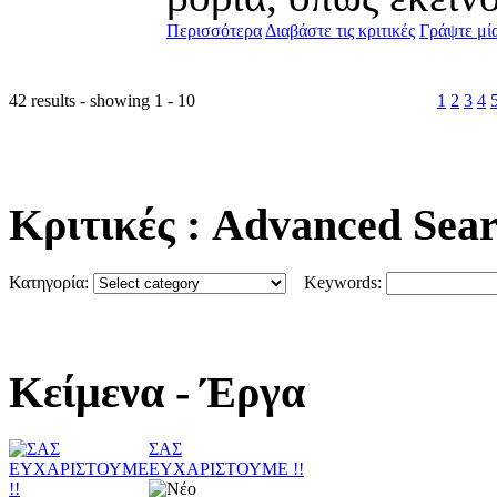
Περισσότερα
Διαβάστε τις κριτικές
Γράψτε μία
42 results - showing 1 - 10
1
2
3
4
Κριτικές
: Advanced Sea
Κατηγορία:
Keywords:
Κείμενα
- Έργα
ΣΑΣ
ΕΥΧΑΡΙΣΤΟΥΜΕ !!