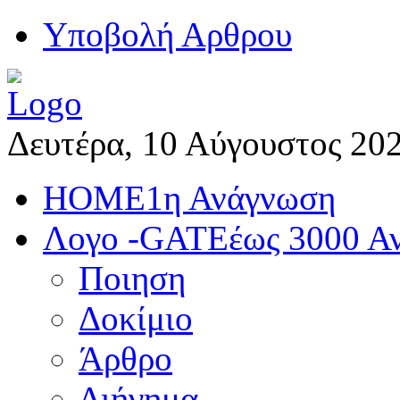
Yποβολή Αρθρου
Δευτέρα, 10 Αύγουστος 20
HOME
1η Ανάγνωση
Λογο -GATE
έως 3000 Α
Ποιηση
Δοκίμιο
Άρθρο
Διήγημα