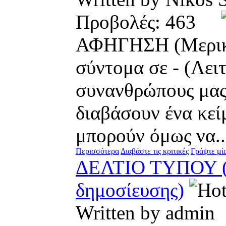
Προβολές: 463
ΑΦΗΓΗΣΗ (Μερική)
σύντομα σε - (Λει
συνανθρώπους μας
διαβάσουν ένα κεί
μπορούν όμως να..
Περισσότερα
Διαβάστε τις κριτικές
Γράψτε μία
ΔΕΛΤΙΟ ΤΥΠΟΥ (Μ
δημοσίευσης)
Written by admi