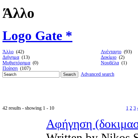
Άλλο
Logo Gate *
Άλλο
(42)
Ανένταχτο
(93)
Διήγημα
(13)
Δοκίμιο
(2)
Μυθιστόρημα
(0)
Νουβέλα
(1)
Ποίηση
(107)
Advanced search
42 results - showing 1 - 10
1
2
3
Αφήγηση (δοκιμαστ
Written by Nikos