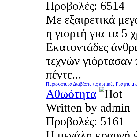
Προβολές: 651
Με εξαιρετικά μεγ
η γιορτή για τα 5 
Εκατοντάδες άνθρ
τεχνών γιόρτασαν 
πέντε...
Περισσότερα
Διαβάστε τις κριτικές
Γράψτε μία
Αθωότητα
Written by admi
Προβολές: 516
Η μεγάλη κραυγή έ