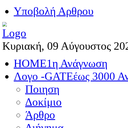
Yποβολή Αρθρου
Κυριακή, 09 Αύγουστος 20
HOME
1η Ανάγνωση
Λογο -GATE
έως 3000 Α
Ποιηση
Δοκίμιο
Άρθρο
Διήγημα