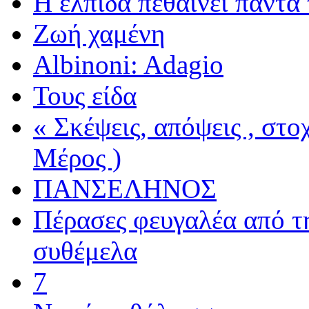
Η ελπίδα πεθαίνει πάντα 
Ζωή χαμένη
Albinoni: Adagio
Τους είδα
« Σκέψεις, απόψεις , στ
Μέρος )
ΠΑΝΣΕΛΗΝΟΣ
Πέρασες φευγαλέα από τ
συθέμελα
7