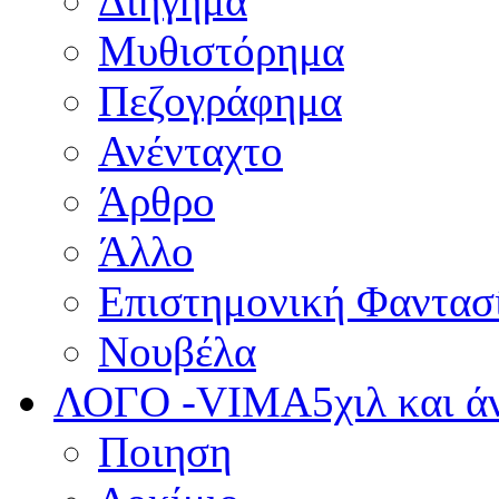
Διήγημα
Μυθιστόρημα
Πεζογράφημα
Ανένταχτο
Άρθρο
Άλλο
Επιστημονική Φαντασ
Νουβέλα
ΛΟΓΟ -VIMA
5χιλ και 
Ποιηση