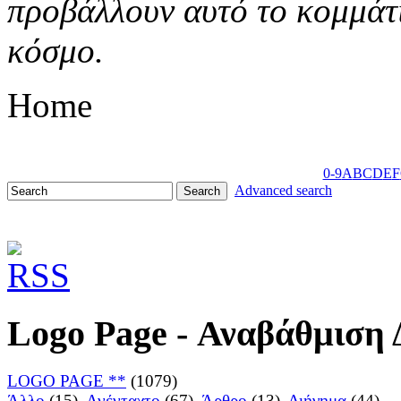
προβάλλουν αυτό το κομμάτι
κόσμο.
Home
0-9
A
B
C
D
E
F
Advanced search
Logo Page - Αναβάθμιση
LOGO PAGE **
(1079)
Άλλο
(15),
Ανένταχτο
(67),
Άρθρο
(13),
Διήγημα
(44),