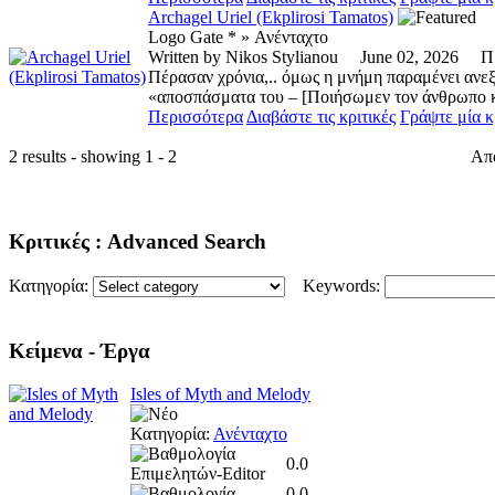
Archagel Uriel (Ekplirosi Tamatos)
Logo Gate * » Ανένταχτο
Written by Nikos Stylianou June 02, 2026
Πέρασαν χρόνια,.. όμως η μνήμη παραμένει ανε
«αποσπάσματα του – [Ποιήσωμεν τον άνθρωπο κα
Περισσότερα
Διαβάστε τις κριτικές
Γράψτε μία κ
2 results - showing 1 - 2
Απ
Κριτικές
: Advanced Search
Κατηγορία:
Keywords:
Κείμενα
- Έργα
Isles of Myth and Melody
Κατηγορία:
Ανένταχτο
0.0
0.0