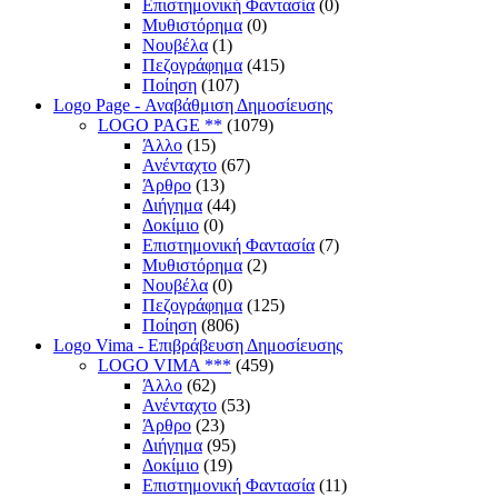
Επιστημονική Φαντασία
(0)
Μυθιστόρημα
(0)
Νουβέλα
(1)
Πεζογράφημα
(415)
Ποίηση
(107)
Logo Page - Αναβάθμιση Δημοσίευσης
LOGO PAGE **
(1079)
Άλλο
(15)
Ανένταχτο
(67)
Άρθρο
(13)
Διήγημα
(44)
Δοκίμιο
(0)
Επιστημονική Φαντασία
(7)
Μυθιστόρημα
(2)
Νουβέλα
(0)
Πεζογράφημα
(125)
Ποίηση
(806)
Logo Vima - Επιβράβευση Δημοσίευσης
LOGO VIMA ***
(459)
Άλλο
(62)
Ανένταχτο
(53)
Άρθρο
(23)
Διήγημα
(95)
Δοκίμιο
(19)
Επιστημονική Φαντασία
(11)