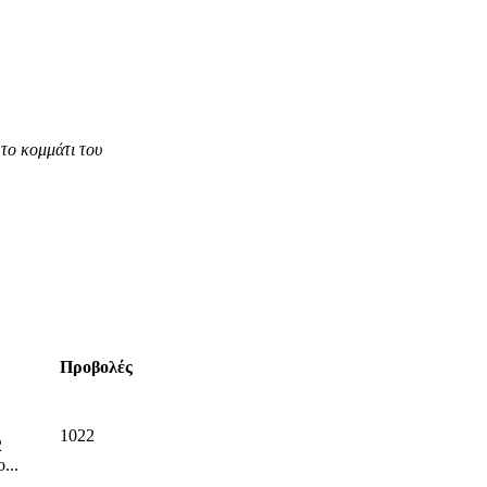
το κομμάτι του
Προβολές
1022
2
...