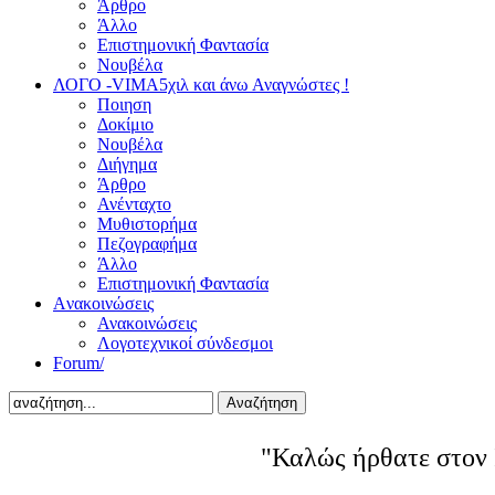
Άρθρο
Άλλο
Επιστημονική Φαντασία
Νουβέλα
ΛΟΓΟ -VIMA
5χιλ και άνω Αναγνώστες !
Ποιηση
Δοκίμιο
Νουβέλα
Διήγημα
Άρθρο
Ανένταχτο
Μυθιστορήμα
Πεζογραφήμα
Άλλο
Επιστημονική Φαντασία
Aνακοινώσεις
Ανακοινώσεις
Λογοτεχνικοί σύνδεσμοι
Forum/
Αναζήτηση
"Καλώς ήρθατε στον 