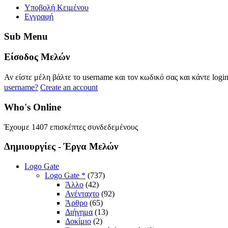
Yποβολή Κειμένου
Εγγραφή
Sub
Menu
Eίσοδος
Μελών
Αν είστε μέλη βάλτε το username και τον κωδικό σας και κάντε logi
username?
Create an account
Who's
Online
Έχουμε 1407 επισκέπτες συνδεδεμένους
Δημιουργίες
- Έργα Μελών
Logo Gate
Logo Gate *
(737)
Άλλο
(42)
Ανένταχτο
(92)
Άρθρο
(65)
Διήγημα
(13)
Δοκίμιο
(2)