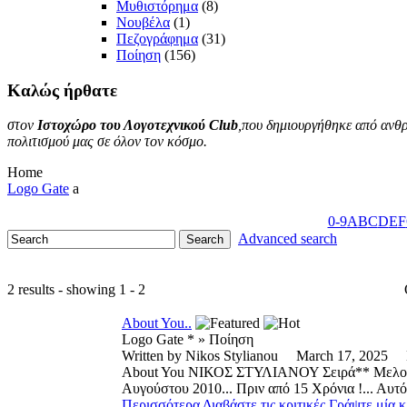
Μυθιστόρημα
(8)
Νουβέλα
(1)
Πεζογράφημα
(31)
Ποίηση
(156)
Καλώς
ήρθατε
στον
Ιστοχώρο του Λογοτεχνικού Club
,που δημιουργήθηκε από ανθρ
πολιτισμού μας σε όλον τον κόσμο.
Home
Logo Gate
a
0-9
A
B
C
D
E
F
Advanced search
2 results - showing 1 - 2
About You..
Logo Gate * » Ποίηση
Written by Nikos Stylianou March 17, 202
About You NΙΚΟΣ ΣΤΥΛΙΑΝΟΥ Σειρά** Μελοποι
Aυγούστου 2010... Πριν από 15 Χρόνια !... Αυτό
Περισσότερα
Διαβάστε τις κριτικές
Γράψτε μία κ