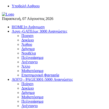
Yποβολή Αρθρου
Παρασκευή, 07 Αύγουστος 2026
HOME
1η Ανάγνωση
Λογο -GATE
έως 3000 Αναγνώστες
Ποιηση
Δοκίμιο
Άρθρο
Διήγημα
Νουβέλα
Πεζογράφημα
Ανένταχτο
Άλλο
Μυθιστόρημα
Επιστημονική Φαντασία
ΛΟΓΟ - PAGE
3001-5000 Αναγνώστες
Ποίηση
Δοκίμιο
Διήγημα
Μυθιστόρημα
Πεζογράφημα
Ανένταχτο