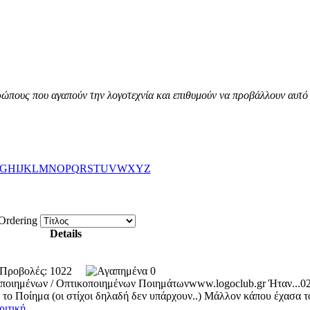
ώπους που αγαπούν την λογοτεχνία και επιθυμούν να προβάλλουν αυτό 
G
H
I
J
K
L
M
N
O
P
Q
R
S
T
U
V
W
X
Y
Z
Ordering
Details
5 Προβολές: 1022
0
ημένων / Οπτικοποιημένων Ποιημάτωνwww.logoclub.gr Ήταν...0
 το Ποίημα (οι στίχοι δηλαδή δεν υπάρχουν..) Μάλλον κάπου έχασα το
ριτική