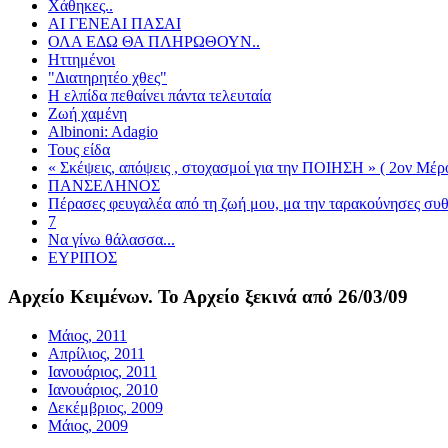
Χάθηκες..
ΑΙ ΓΕΝΕΑΙ ΠΑΣΑΙ
ΟΛΑ ΕΔΩ ΘΑ ΠΛΗΡΩΘΟΥΝ..
Ηττημένοι
"Διατηρητέο χθες"
Η ελπίδα πεθαίνει πάντα τελευταία
Ζωή χαμένη
Albinoni: Adagio
Τους είδα
« Σκέψεις, απόψεις , στοχασμοί για την ΠΟΙΗΣΗ » ( 2ον Μέρο
ΠΑΝΣΕΛΗΝΟΣ
Πέρασες φευγαλέα από τη ζωή μου, μα την ταρακούνησες συ
7
Να γίνω θάλασσα...
ΕΥΡΙΠΟΣ
Αρχείο
Κειμένων. Το Αρχείο ξεκινά από 26/03/09
Μάιος, 2011
Απρίλιος, 2011
Ιανουάριος, 2011
Ιανουάριος, 2010
Δεκέμβριος, 2009
Μάιος, 2009