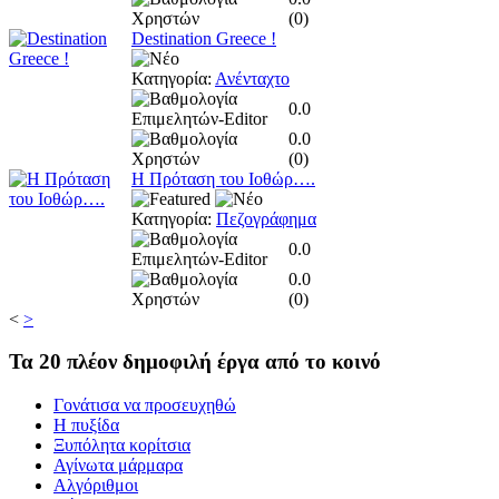
(
0
)
Destination Greece !
Κατηγορία:
Ανένταχτο
0.0
0.0
(
0
)
Η Πρόταση του Ιοθώρ….
Κατηγορία:
Πεζογράφημα
0.0
0.0
(
0
)
<
>
Τα
20 πλέον δημοφιλή έργα από το κοινό
Γονάτισα να προσευχηθώ
Η πυξίδα
Ξυπόλητα κορίτσια
Αγίνωτα μάρμαρα
Αλγόριθμοι