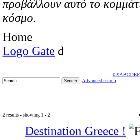
προβάλλουν αυτό το κομμάτι
κόσμο.
Home
Logo Gate
d
0-9
A
B
C
D
E
F
Advanced search
2 results - showing 1 - 2
Destination Greece !