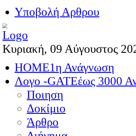
Yποβολή Αρθρου
Κυριακή, 09 Αύγουστος 20
HOME
1η Ανάγνωση
Λογο -GATE
έως 3000 Α
Ποιηση
Δοκίμιο
Άρθρο
Διήγημα