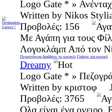
Logo Gate * » Ανένταχ
Written by Nikos St
Προβολές: 156
Με Αγάπη για τους Φίλ
Λογοκλάμπ Από τον Νί
Περισσότερα
Διαβάστε τις κριτικές
Γράψτε μία κριτική
Dreamy
Logo Gate * » Πεζογρ
Written by κριστοφ
Προβολές: 3765
Ολα είναι ένα ονειρο. 