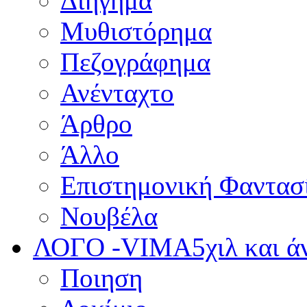
Διήγημα
Μυθιστόρημα
Πεζογράφημα
Ανένταχτο
Άρθρο
Άλλο
Επιστημονική Φαντασ
Νουβέλα
ΛΟΓΟ -VIMA
5χιλ και 
Ποιηση