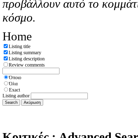
προβάλλουν αυτό το κομμάτι
κόσμο.
Home
Listing title
Listing summary
Listing description
Review comments
Όποιο
Όλα
Exact
Listing author
Κριτικές
: Advanced Sea