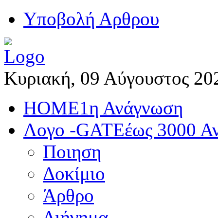
Yποβολή Αρθρου
Κυριακή, 09 Αύγουστος 20
HOME
1η Ανάγνωση
Λογο -GATE
έως 3000 Α
Ποιηση
Δοκίμιο
Άρθρο
Διήγημα