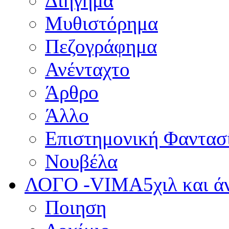
Διήγημα
Μυθιστόρημα
Πεζογράφημα
Ανένταχτο
Άρθρο
Άλλο
Επιστημονική Φαντασ
Νουβέλα
ΛΟΓΟ -VIMA
5χιλ και 
Ποιηση