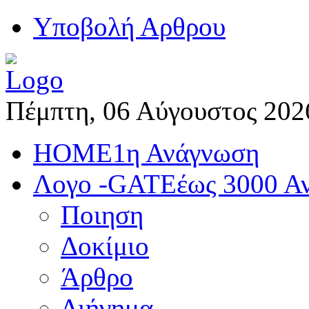
Yποβολή Αρθρου
Πέμπτη, 06 Αύγουστος 202
HOME
1η Ανάγνωση
Λογο -GATE
έως 3000 Α
Ποιηση
Δοκίμιο
Άρθρο
Διήγημα