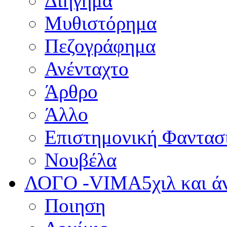
Διήγημα
Μυθιστόρημα
Πεζογράφημα
Ανένταχτο
Άρθρο
Άλλο
Επιστημονική Φαντασ
Νουβέλα
ΛΟΓΟ -VIMA
5χιλ και 
Ποιηση