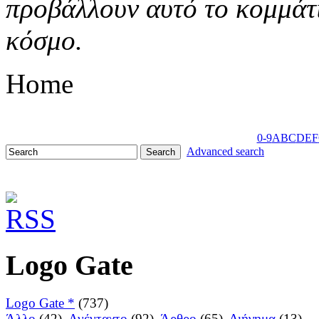
προβάλλουν αυτό το κομμάτι
κόσμο.
Home
0-9
A
B
C
D
E
F
Advanced search
Logo Gate
Logo Gate *
(737)
Άλλο
(42),
Ανένταχτο
(92),
Άρθρο
(65),
Διήγημα
(13),