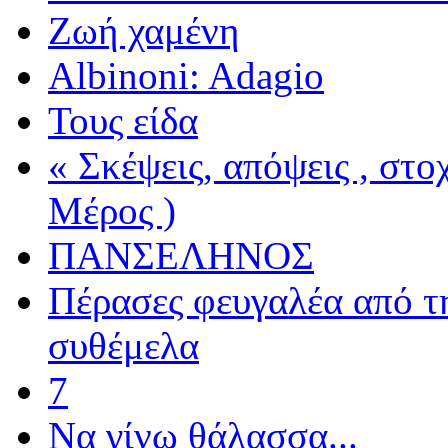
Ζωή χαμένη
Albinoni: Adagio
Τους είδα
« Σκέψεις, απόψεις , στ
Μέρος )
ΠΑΝΣΕΛΗΝΟΣ
Πέρασες φευγαλέα από τ
συθέμελα
7
Να γίνω θάλασσα...