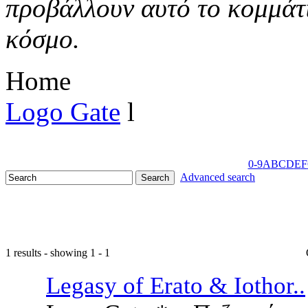
προβάλλουν αυτό το κομμάτι
κόσμο.
Home
Logo Gate
l
0-9
A
B
C
D
E
F
Advanced search
1 results - showing 1 - 1
Legasy of Erato & Iothor..