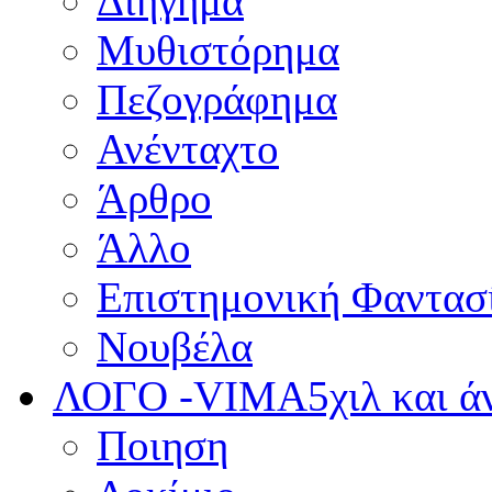
Διήγημα
Μυθιστόρημα
Πεζογράφημα
Ανένταχτο
Άρθρο
Άλλο
Επιστημονική Φαντασ
Νουβέλα
ΛΟΓΟ -VIMA
5χιλ και 
Ποιηση