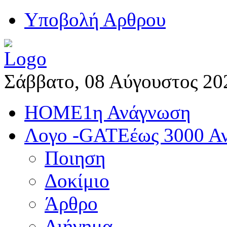
Yποβολή Αρθρου
Σάββατο, 08 Αύγουστος 20
HOME
1η Ανάγνωση
Λογο -GATE
έως 3000 Α
Ποιηση
Δοκίμιο
Άρθρο
Διήγημα