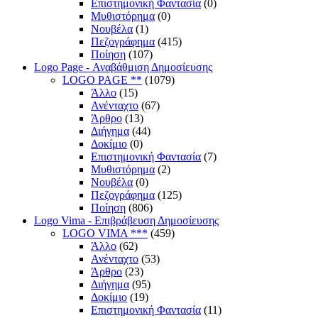
Επιστημονική Φαντασία
(0)
Μυθιστόρημα
(0)
Νουβέλα
(1)
Πεζογράφημα
(415)
Ποίηση
(107)
Logo Page - Αναβάθμιση Δημοσίευσης
LOGO PAGE **
(1079)
Άλλο
(15)
Ανένταχτο
(67)
Άρθρο
(13)
Διήγημα
(44)
Δοκίμιο
(0)
Επιστημονική Φαντασία
(7)
Μυθιστόρημα
(2)
Νουβέλα
(0)
Πεζογράφημα
(125)
Ποίηση
(806)
Logo Vima - Επιβράβευση Δημοσίευσης
LOGO VIMA ***
(459)
Άλλο
(62)
Ανένταχτο
(53)
Άρθρο
(23)
Διήγημα
(95)
Δοκίμιο
(19)
Επιστημονική Φαντασία
(11)