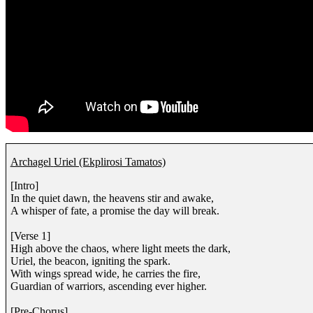
Archagel
Uriel (Ekplirosi Tamatos)
[Intro]
In the quiet dawn, the heavens stir and awake,
A whisper of fate, a promise the day will break.
[Verse 1]
High above the chaos, where light meets the dark,
Uriel, the beacon, igniting the spark.
With wings spread wide, he carries the fire,
Guardian of warriors, ascending ever higher.
[Pre-Chorus]