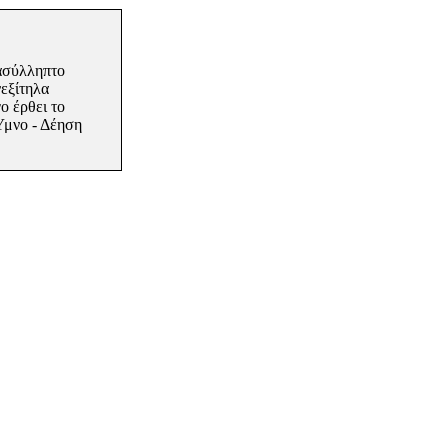
 ασύλληπτο
εξίτηλα
ο έρθει το
 Ύμνο - Δέηση