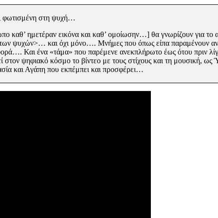
αι φωτισμένη στη ψυχή…
πο καθ’ ημετέραν εικόνα και καθ’ ομοίωσην…] θα γνωρίζουν για το
 των ψυχών>… και όχι
μόνο…. Μνήμες που όπως είπα παραμένουν αν
 φορά….
Και ένα «τάμα» που παρέμενε ανεκπλήρωτο έως ότου πριν λίγ
ί στον ψηφιακό κόσμο το βίντεο με τους στίχους και τη μουσική, ως
ασία και
Αγάπη που εκπέμπει και προσφέρει…