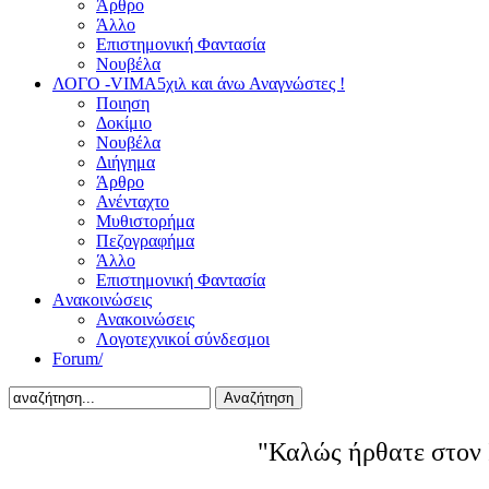
Άρθρο
Άλλο
Επιστημονική Φαντασία
Νουβέλα
ΛΟΓΟ -VIMA
5χιλ και άνω Αναγνώστες !
Ποιηση
Δοκίμιο
Νουβέλα
Διήγημα
Άρθρο
Ανένταχτο
Μυθιστορήμα
Πεζογραφήμα
Άλλο
Επιστημονική Φαντασία
Aνακοινώσεις
Ανακοινώσεις
Λογοτεχνικοί σύνδεσμοι
Forum/
Αναζήτηση
"Καλώς ήρθατε στον 