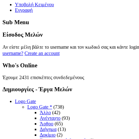
Yποβολή Κειμένου
Εγγραφή
Sub
Menu
Eίσοδος
Μελών
Αν είστε μέλη βάλτε το username και τον κωδικό σας και κάντε logi
username?
Create an account
Who's
Online
Έχουμε 2431 επισκέπτες συνδεδεμένους
Δημιουργίες
- Έργα Μελών
Logo Gate
Logo Gate *
(738)
Άλλο
(42)
Ανένταχτο
(93)
Άρθρο
(65)
Διήγημα
(13)
Δοκίμιο
(2)