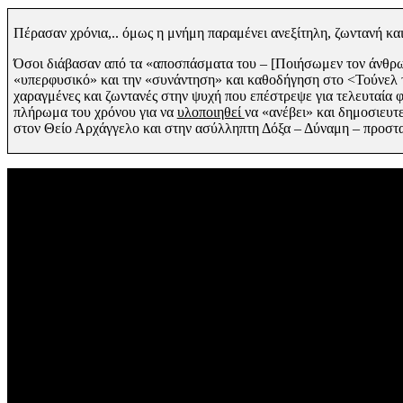
Πέρασαν χρόνια,.. όμως η μνήμη παραμένει ανεξίτηλη, ζωντανή κ
Όσοι διάβασαν από τα «αποσπάσματα του
– [Ποιήσωμεν τον άνθρω
«υπερφυσικό»
και την «συνάντηση»
και καθοδήγηση στο <Τούνελ
χαραγμένες και ζωντανές
στην ψυχή που επέστρεψε για τελευταία
πλήρωμα του χρόνου για
να
υλοποιηθεί
να
«ανέβει» και δημοσιευτε
στον Θείο Αρχάγγελο και στην ασύλληπτη Δόξα – Δύναμη – προστ