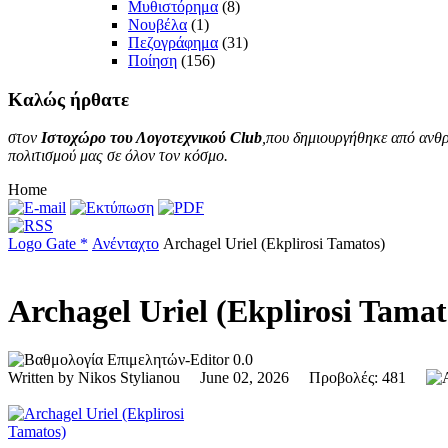
Μυθιστόρημα
(8)
Νουβέλα
(1)
Πεζογράφημα
(31)
Ποίηση
(156)
Καλώς
ήρθατε
στον
Ιστοχώρο του Λογοτεχνικού Club
,που δημιουργήθηκε από ανθρ
πολιτισμού μας σε όλον τον κόσμο.
Home
Logo Gate *
Ανένταχτο
Archagel Uriel (Ekplirosi Tamatos)
Archagel Uriel (Ekplirosi Tama
0.0
Written by Nikos Stylianou June 02, 2026 Προβολές: 481