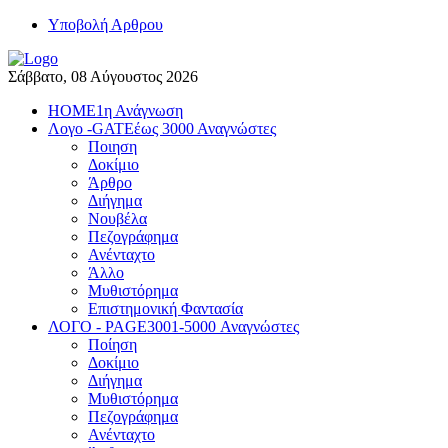
Yποβολή Αρθρου
Σάββατο, 08 Αύγουστος 2026
HOME
1η Ανάγνωση
Λογο -GATE
έως 3000 Αναγνώστες
Ποιηση
Δοκίμιο
Άρθρο
Διήγημα
Νουβέλα
Πεζογράφημα
Ανένταχτο
Άλλο
Μυθιστόρημα
Επιστημονική Φαντασία
ΛΟΓΟ - PAGE
3001-5000 Αναγνώστες
Ποίηση
Δοκίμιο
Διήγημα
Μυθιστόρημα
Πεζογράφημα
Ανένταχτο