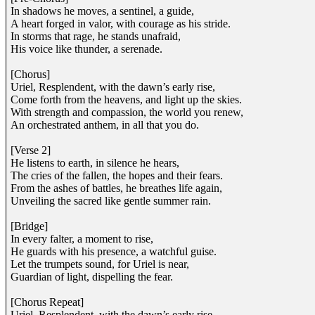
In shadows he moves, a sentinel, a guide,
A heart forged in valor, with courage as his stride.
In storms that rage, he stands unafraid,
His voice like thunder, a serenade.
[Chorus]
Uriel, Resplendent, with the dawn’s early rise,
Come forth from the heavens, and light up the skies.
With strength and compassion, the world you renew,
An orchestrated anthem, in all that you do.
[Verse 2]
He listens to earth, in silence he hears,
The cries of the fallen, the hopes and their fears.
From the ashes of battles, he breathes life again,
Unveiling the sacred like gentle summer rain.
[Bridge]
In every falter, a moment to rise,
He guards with his presence, a watchful guise.
Let the trumpets sound, for Uriel is near,
Guardian of light, dispelling the fear.
[Chorus Repeat]
Uriel, Resplendent, with the dawn’s early rise,