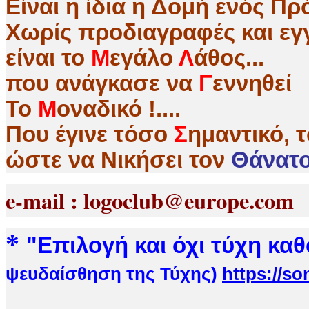
Είναι η ίδια η Δομή ενός 
Χωρίς προδιαγραφές και εγγ
είναι το
Μ
εγάλο
Λ
άθος...
που ανάγκασε να
Γ
εννηθεί
Το
Μ
οναδικό !....
Που έγινε τόσο
Σ
ημαντικό, 
ώστε να Nικήσει τον
Θάνατο 
e-mail : logoclub@europe.co
*
"
Επιλογή και όχι τύχη κα
ψευδαίσθηση της Τύχης)
https://s