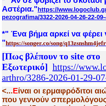
* "Αν σε φοβίζει το σκοτάδι
Αστέρια."
https://www.logoclub.g
pezografima/3322-2026-04-26-22-09-
*
" Ένα βήμα αρκεί να φέρει 
"
https://songer.co/song/q13zsnshm4jef
[Πως βλέπουν το site στο
Εξωτερικό]
https://www.l
arthro/3286-2026-01-29-07
<..
.
Ε
ίναι οι ερμαφρόδιτοι αι
που γεννούν σπερμολόγους