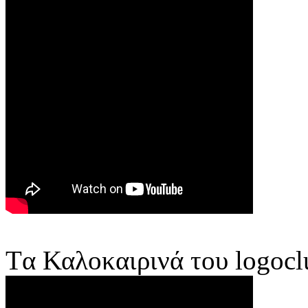
Tα Καλοκαιρινά του logocl