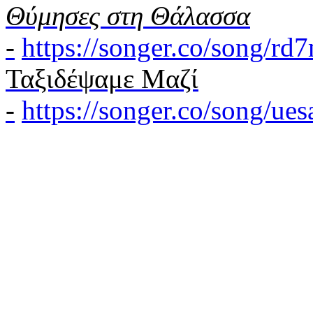
Θύμησες στη Θάλασσα
-
https://songer.co/song/r
Ταξιδέψαμε Μαζί
-
https://songer.co/song/u