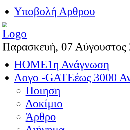
Yποβολή Αρθρου
Παρασκευή, 07 Αύγουστος
HOME
1η Ανάγνωση
Λογο -GATE
έως 3000 Α
Ποιηση
Δοκίμιο
Άρθρο
Διήγημα