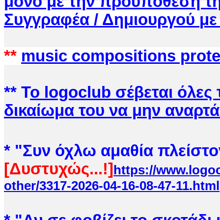
μόνο με την προυπόθεση τ
Συγγραφέα / Δημιουργού
με
**
music compositions prot
** Τ
ο logoclub
σέβεται όλες 
δικαίωμα του να μην αναρτά
* "Συν όχλω αμ
αθία πλείστο
[Δυστυχώς...!]
https://www.logoc
other/3317-2026-04-16-08-47-11.html