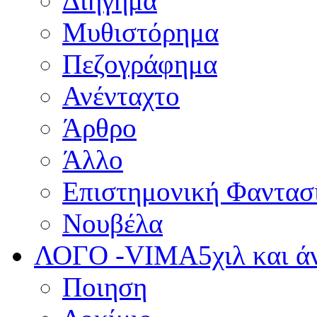
Διήγημα
Μυθιστόρημα
Πεζογράφημα
Ανένταχτο
Άρθρο
Άλλο
Επιστημονική Φαντασ
Νουβέλα
ΛΟΓΟ -VIMA
5χιλ και 
Ποιηση