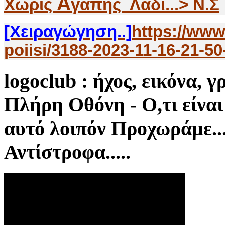
Α
Χωρίς
γάπης Λάδι...> Ν.Σ
[Χειραγώγηση..]
https://www
poiisi/3188-2023-11-16-21-50
logoclub
: ήχος, εικόνα, γ
Πλήρη Οθόνη - Ο,τι είναι 
αυτό λοιπόν Προχωράμε
Αντίστροφα.....