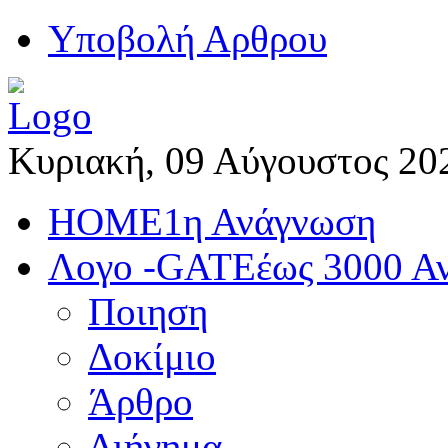
Yποβολή Αρθρου
Κυριακή, 09 Αύγουστος 20
HOME
1η Ανάγνωση
Λογο -GATE
έως 3000 Α
Ποιηση
Δοκίμιο
Άρθρο
Διήγημα