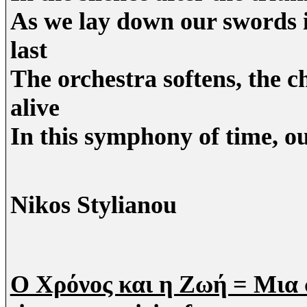
As we lay down our swords in
last
The orchestra softens, the ch
alive
In this symphony of time, ou
Nikos Stylianou
Ο Χρόνος και η Ζωή = Μι