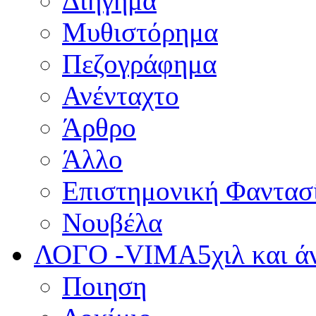
Διήγημα
Μυθιστόρημα
Πεζογράφημα
Ανένταχτο
Άρθρο
Άλλο
Επιστημονική Φαντασ
Νουβέλα
ΛΟΓΟ -VIMA
5χιλ και 
Ποιηση