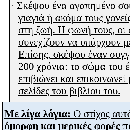
Σκέψου ένα αγαπημένο σου
·
γιαγιά ή ακόμα τους γονείς
στη ζωή. Η φωνή τους, οι
συνεχίζουν να υπάρχουν μ
Επίσης, σκέψου έναν συγγ
200 χρόνια: το σώμα του έ
επιβιώνει και επικοινωνεί
σελίδες του βιβλίου του.
Με λίγα λόγια:
Ο στίχος αυτ
όμορφη και μερικές φορές π