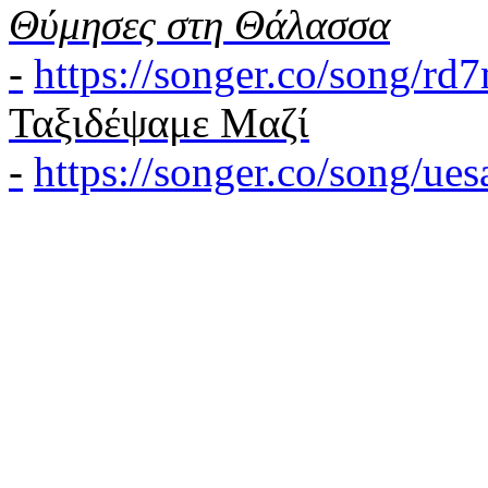
Θύμησες στη Θάλασσα
-
https://songer.co/song/r
Ταξιδέψαμε Μαζί
-
https://songer.co/song/u