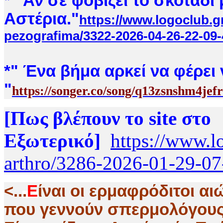
* "Αν σε φοβίζει το σκοτάδι
Αστέρια."
https://www.logoclub.g
pezografima/3322-2026-04-26-22-09-
*
" Ένα βήμα αρκεί να φέρει 
"
https://songer.co/song/q13zsnshm4jef
[Πως βλέπουν το site στο
Εξωτερικό]
https://www.l
arthro/3286-2026-01-29-07
<..
.
Ε
ίναι οι ερμαφρόδιτοι αι
που γεννούν σπερμολόγους