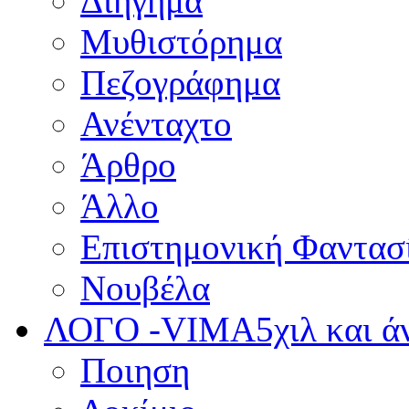
Διήγημα
Μυθιστόρημα
Πεζογράφημα
Ανένταχτο
Άρθρο
Άλλο
Επιστημονική Φαντασ
Νουβέλα
ΛΟΓΟ -VIMA
5χιλ και 
Ποιηση