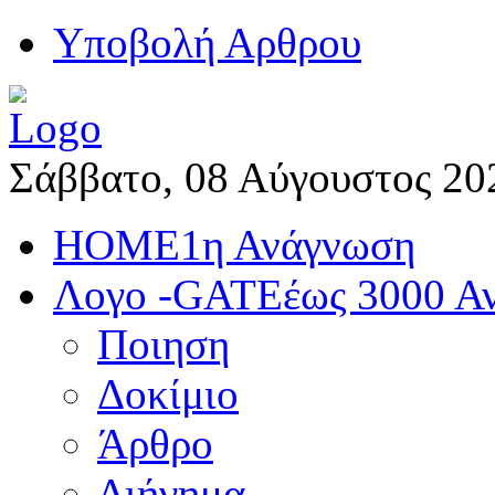
Yποβολή Αρθρου
Σάββατο, 08 Αύγουστος 20
HOME
1η Ανάγνωση
Λογο -GATE
έως 3000 Α
Ποιηση
Δοκίμιο
Άρθρο
Διήγημα