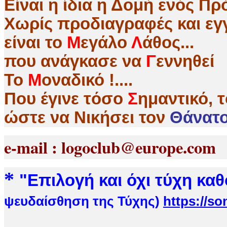
Είναι η ίδια η Δομή ενός 
Χωρίς προδιαγραφές και εγγ
είναι το
Μ
εγάλο
Λ
άθος...
που ανάγκασε να
Γ
εννηθεί
Το
Μ
οναδικό !....
Που έγινε τόσο
Σ
ημαντικό, 
ώστε να Nικήσει τον
Θάνατο 
e-mail : logoclub@europe.co
*
"
Επιλογή και όχι τύχη κα
ψευδαίσθηση της Τύχης)
https://s