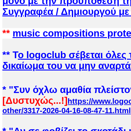
μόνο με την προυπόθεση τ
Συγγραφέα / Δημιουργού
με
**
music compositions prot
** Τ
ο logoclub
σέβεται όλες 
δικαίωμα του να μην αναρτά
* "Συν όχλω αμ
αθία πλείστο
[Δυστυχώς...!]
https://www.logoc
other/3317-2026-04-16-08-47-11.html