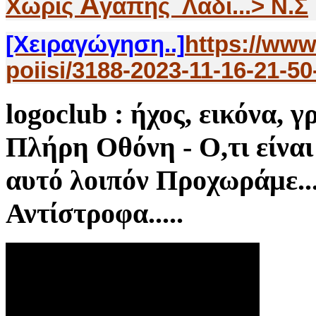
Α
Χωρίς
γάπης Λάδι...> Ν.Σ
[Χειραγώγηση..]
https://www
poiisi/3188-2023-11-16-21-50
logoclub
: ήχος, εικόνα, γ
Πλήρη Οθόνη - Ο,τι είναι 
αυτό λοιπόν Προχωράμε
Αντίστροφα.....