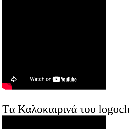
Tα Καλοκαιρινά του logocl