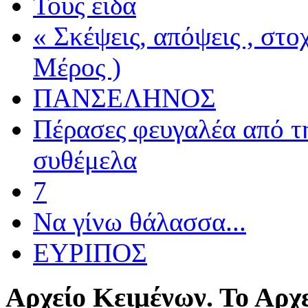
Τους είδα
« Σκέψεις, απόψεις , στ
Μέρος )
ΠΑΝΣΕΛΗΝΟΣ
Πέρασες φευγαλέα από τ
συθέμελα
7
Να γίνω θάλασσα...
ΕΥΡΙΠΟΣ
Αρχείο
Κειμένων. Το Αρχε