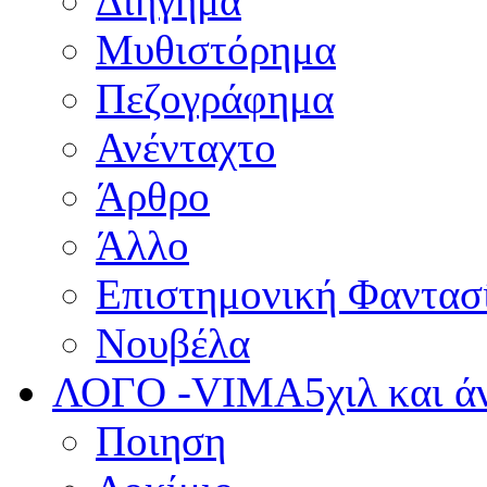
Διήγημα
Μυθιστόρημα
Πεζογράφημα
Ανένταχτο
Άρθρο
Άλλο
Επιστημονική Φαντασ
Νουβέλα
ΛΟΓΟ -VIMA
5χιλ και 
Ποιηση