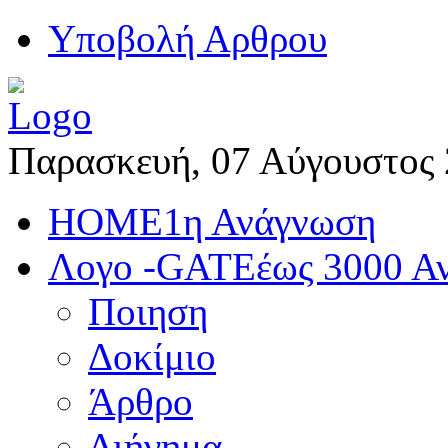
Yποβολή Αρθρου
Παρασκευή, 07 Αύγουστος
HOME
1η Ανάγνωση
Λογο -GATE
έως 3000 Α
Ποιηση
Δοκίμιο
Άρθρο
Διήγημα