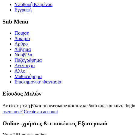
Yποβολή Κειμένου
Εγγραφή
Sub
Menu
Ποιηση
Δοκίμιο
Άρθρο
Διήγημα
Νουβέλα
Πεζογράφημα
Ανένταχτο
Άλλο
Μυθιστόρημα
Επιστημονική Φαντασία
Eίσοδος
Μελών
Αν είστε μέλη βάλτε το username και τον κωδικό σας και κάντε logi
username?
Create an account
Online
-χρήστες & επισκέπτες Εξωτερικού
Now 361 guests online