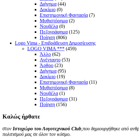
Διήγημα
(44)
Δοκίμιο
(0)
Επιστημονική Φαντασία
(7)
Μυθιστόρημα
(2)
Νουβέλα
(0)
Πεζογράφημα
(125)
Ποίηση
(806)
Logo Vima - Επιβράβευση Δημοσίευσης
LOGO VIMA ***
(459)
Άλλο
(62)
Ανένταχτο
(53)
Άρθρο
(23)
Διήγημα
(95)
Δοκίμιο
(19)
Επιστημονική Φαντασία
(11)
Μυθιστόρημα
(8)
Νουβέλα
(1)
Πεζογράφημα
(31)
Ποίηση
(156)
Καλώς
ήρθατε
στον
Ιστοχώρο του Λογοτεχνικού Club
,που δημιουργήθηκε από ανθρ
πολιτισμού μας σε όλον τον κόσμο.