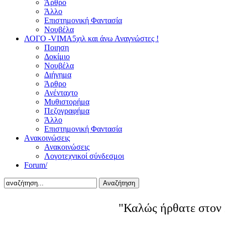
Άρθρο
Άλλο
Επιστημονική Φαντασία
Νουβέλα
ΛΟΓΟ -VIMA
5χιλ και άνω Αναγνώστες !
Ποιηση
Δοκίμιο
Νουβέλα
Διήγημα
Άρθρο
Ανένταχτο
Μυθιστορήμα
Πεζογραφήμα
Άλλο
Επιστημονική Φαντασία
Aνακοινώσεις
Ανακοινώσεις
Λογοτεχνικοί σύνδεσμοι
Forum/
Αναζήτηση
"Καλώς ήρθατε στον 