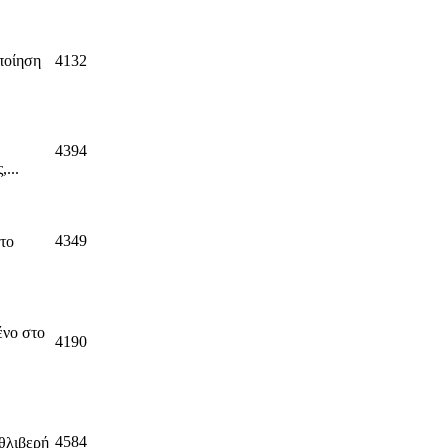
ποίηση
4132
4394
...
4349
το
ένο στο
4190
4584
 θλιβερή