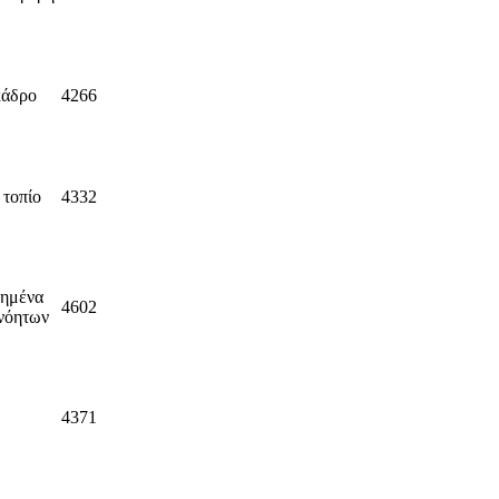
κάδρο
4266
 τοπίο
4332
λημένα
4602
ανόητων
4371