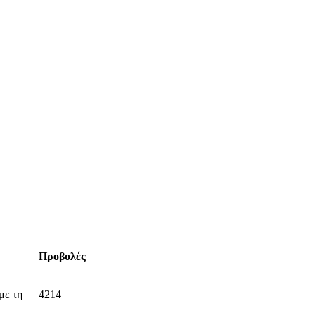
Προβολές
με τη
4214