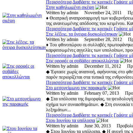
Περισσότερα
Διαβάστε τις κριτικές
Γράψτε μί
Στην καθηλωμένη σκέψη
Written by admin November 24, 2011 
♦ Θεατρική αναπροσαρμογή των κυβερνήσε­ων
της ανανεω­μένης απόδοσης του κειμένου. Καθ
Περισσότερα
Διαβάστε τις κριτικές
Γράψτε μί
Στις λέξεις, τα όνειρα δυσκολεύτηκαν
Written by admin September 28, 2012 
♦ Του φθινοπώρου οι συλλαβές πρωτοφάνηκα
καρφιτσωμένες αγ­γελίες των υπολοίπων, προε
Περισσότερα
Διαβάστε τις κριτικές
Γράψτε μί
Στις οροφές οι σοβάδες αποκολλώνται
Written by admin December 11, 2012 Π
◆ Έφτασε χωρίς αναπνοή, αφήνοντας στο φθι
παρόν περιορίζεται στα τυπικά της ενθρονίσεω
Περισσότερα
Διαβάστε τις κριτικές
Γράψτε μί
Στο μεσοχείμωνο της παρακμής
Written by admin February 07, 2013 Π
◆ Στα υπόλοιπα της διμορφίας, τα ψευδολογ
σχήμα των συναισθημάτων. ◆ Στη συνοικία 
λεξημάτων...
Περισσότερα
Διαβάστε τις κριτικές
Γράψτε μί
Στου Ιουνίου τα υπόλοιπα
Written by admin June 30, 2013 Προβο
◆ Στου Ιουνίου τα υπόλοιπα. ◆ Η ανοχή της 