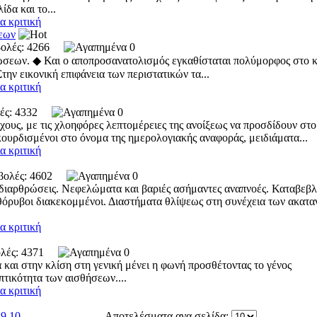
ίδα και το...
α κριτική
σεων
οβολές: 4266
0
τώσεων. ◆ Και ο αποπροσανατολισμός εγκαθίσταται πολύμορφος στο 
ην εικονική επιφάνεια των περιστατικών τα...
α κριτική
ολές: 4332
0
υς, με τις χλοηφόρες λεπτομέρειες της ανοίξεως να προσδίδουν στο
ουρδισμένοι στο όνομα της ημερολογιακής αναφοράς, μει­διάματα...
α κριτική
οβολές: 4602
0
αδιαρθρώσεις. Νεφελώματα και βαριές ασήμαντες αναπνοές. Καταβεβ
 θόρυβοι διακεκομμένοι. Διαστήματα θλίψεως στη συνέχεια των ακατ
α κριτική
βολές: 4371
0
α και στην κλίση στη γενική μένει η φωνή προσθέτοντας το γένος
πτικότητα των αισθήσεων....
α κριτική
9
10
Αποτελέσματα ανα σελίδα: