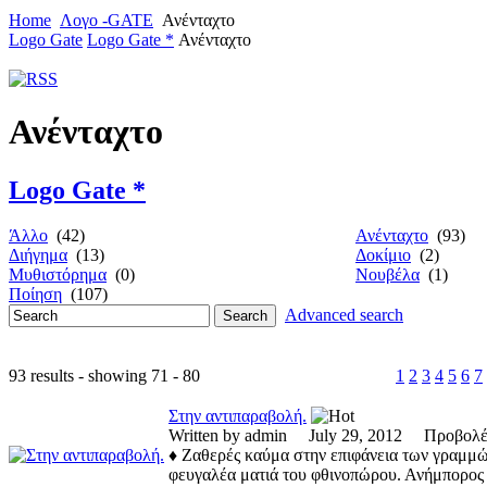
Home
Λογο -GATE
Ανένταχτο
Logo Gate
Logo Gate *
Ανένταχτο
Ανένταχτο
Logo Gate *
Άλλο
(42)
Ανένταχτο
(93)
Διήγημα
(13)
Δοκίμιο
(2)
Μυθιστόρημα
(0)
Νουβέλα
(1)
Ποίηση
(107)
Advanced search
93 results - showing 71 - 80
1
2
3
4
5
6
7
Στην αντιπαραβολή.
Written by admin July 29, 2012 Προβο
♦ Ζαθερές καύμα στην επιφάνεια των γραμ­μών
φευγαλέα ματιά του φθινοπώρου. Ανήμπορος ο 