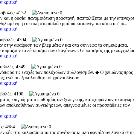
α κριτική
Προβολές: 4132
0
 και η ουσία, πανομοιότυπη προσταγή, πα­σπαλίζεται με την απενοχο
ηλωμένη η ευκτική στα παλιά ερμάρια καταπνίγεται κάτω απ’ τις...
α κριτική
Προβολές: 4394
0
ν στην αφαίρεση των βλεμμάτων και στα σύννεφα τα σημειώματα,
τοιμάζουν το ξέ­σπασμα των σταγόνων. Ο ερωτισμός της με­λαγχολίας,
α κριτική
ροβολές: 4349
0
νόπωρο τις ενοχές των πολύχολων συλλογισμών. ◆ Ο χειμώνας προς 
ς, ενώ οι εξακολουθητικοί χρόνοι δίνουν...
α κριτική
ροβολές: 4190
0
ήματα, επιγράμματα επιθυμίας ανεξέλεγκτης, κατοχυρώνουν το παγωμ
των απολεσθέντων συνειδήσεων, απεγνωσμένες οι προσπάθειες των
α κριτική
λές: 4584
0
γενικής στο καλωσόρισμα της συνέχειας κι όλα φαντάζουν λογικά στη