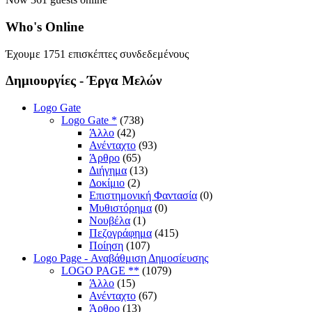
Who's
Online
Έχουμε 1751 επισκέπτες συνδεδεμένους
Δημιουργίες
- Έργα Μελών
Logo Gate
Logo Gate *
(738)
Άλλο
(42)
Ανένταχτο
(93)
Άρθρο
(65)
Διήγημα
(13)
Δοκίμιο
(2)
Επιστημονική Φαντασία
(0)
Μυθιστόρημα
(0)
Νουβέλα
(1)
Πεζογράφημα
(415)
Ποίηση
(107)
Logo Page - Αναβάθμιση Δημοσίευσης
LOGO PAGE **
(1079)
Άλλο
(15)
Ανένταχτο
(67)
Άρθρο
(13)