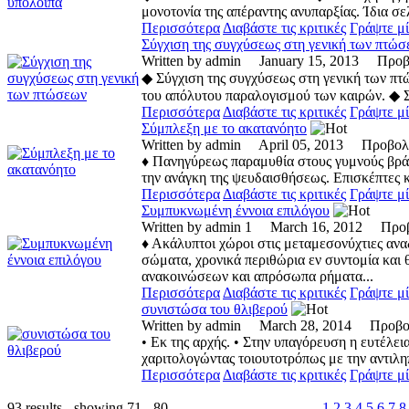
μονοτονία της απέραντης ανυπαρξίας. Ίδια σελ
Περισσότερα
Διαβάστε τις κριτικές
Γράψτε μί
Σύγχιση της συγχύσεως στη γενική των πτώ
Written by admin January 15, 2013 Πρ
◆ Σύγχιση της συγχύσεως στη γενική των π
του απόλυτου παραλογισμού των καιρών. ◆ Στ
Περισσότερα
Διαβάστε τις κριτικές
Γράψτε μί
Σύμπλεξη με το ακατανόητο
Written by admin April 05, 2013 Προβ
♦ Πανηγύρεως παραμυθία στους γυμνούς βράχο
την ανάγκη της ψευδαισθήσεως. Επισκέπτες κ
Περισσότερα
Διαβάστε τις κριτικές
Γράψτε μί
Συμπυκνωμένη έννοια επιλόγου
Written by admin 1 March 16, 2012 Πρ
♦ Ακάλυπτοι χώροι στις μεταμεσονύχτιες αν
σώματα, χρονικά περιθώρια εν συντομία και
ανακοινώσεων και απρόσωπα ρήματα...
Περισσότερα
Διαβάστε τις κριτικές
Γράψτε μί
συνιστώσα του θλιβερού
Written by admin March 28, 2014 Προ
• Εκ της αρχής. • Στην υπαγόρευση η ευτέλει
χαριτολογώντας τοιουτοτρόπως με την αντιλη
Περισσότερα
Διαβάστε τις κριτικές
Γράψτε μί
93 results - showing 71 - 80
1
2
3
4
5
6
7
8