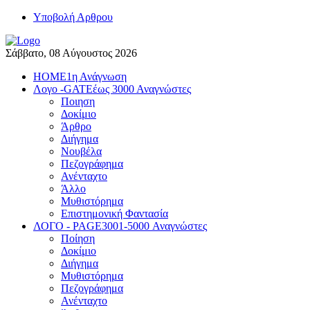
Yποβολή Αρθρου
Σάββατο, 08 Αύγουστος 2026
HOME
1η Ανάγνωση
Λογο -GATE
έως 3000 Αναγνώστες
Ποιηση
Δοκίμιο
Άρθρο
Διήγημα
Νουβέλα
Πεζογράφημα
Ανένταχτο
Άλλο
Μυθιστόρημα
Επιστημονική Φαντασία
ΛΟΓΟ - PAGE
3001-5000 Αναγνώστες
Ποίηση
Δοκίμιο
Διήγημα
Μυθιστόρημα
Πεζογράφημα
Ανένταχτο