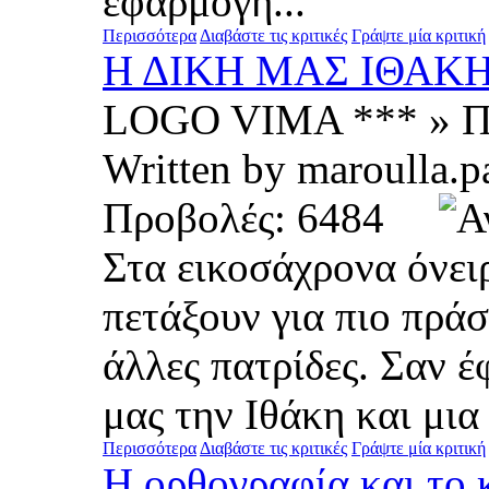
εφαρμογή...
Περισσότερα
Διαβάστε τις κριτικές
Γράψτε μία κριτική
Η ΔΙΚΗ ΜΑΣ ΙΘΑΚ
LOGO VIMA *** » Π
Written by maroull
Προβολές: 6484
Στα εικοσάχρονα όνει
πετάξουν για πιο πρά
άλλες πατρίδες. Σαν 
μας την Ιθάκη και μια 
Περισσότερα
Διαβάστε τις κριτικές
Γράψτε μία κριτική
Η ορθογραφία και το 