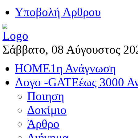
Yποβολή Αρθρου
Σάββατο, 08 Αύγουστος 20
HOME
1η Ανάγνωση
Λογο -GATE
έως 3000 Α
Ποιηση
Δοκίμιο
Άρθρο
Διήγημα