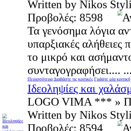
Written by Nikos St
Προβολές: 8598
Τα γενόσημα λόγια αν
υπαρξιακές αλήθειες 
το μικρό και ασήμαντ
συνταγογραφήσει.... ..
Περισσότερα
Διαβάστε τις κριτικές
Γράψτε μία κριτική
Ιδεοληψίες και χαλάσμ
LOGO VIMA *** » Π
Written by Nikos S
Προβολές: 8594