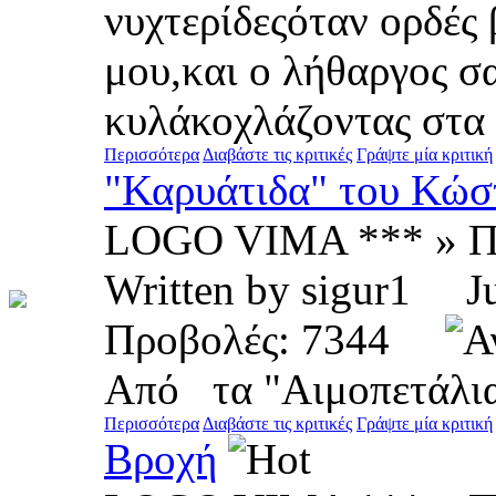
νυχτερίδεςόταν ορδές
μου,και ο λήθαργος 
κυλάκοχλάζοντας στα 
Περισσότερα
Διαβάστε τις κριτικές
Γράψτε μία κριτική
"Καρυάτιδα" του Κώσ
LOGO VIMA *** » Π
Written by sigur1 
Προβολές: 7344
Από τα "Αιμοπετάλι
Περισσότερα
Διαβάστε τις κριτικές
Γράψτε μία κριτική
Βροχή