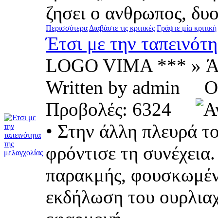
ζησει ο ανθρωπος, δυο.
Περισσότερα
Διαβάστε τις κριτικές
Γράψτε μία κριτική
Έτσι με την ταπεινότη
LOGO VIMA *** » Ά
Written by admin O
Προβολές: 6324
• Στην άλλη πλευρά τ
φρόντισε τη συνέχεια
παρακμής, φουσκωμένα
εκδήλωση του ουρλιαχ