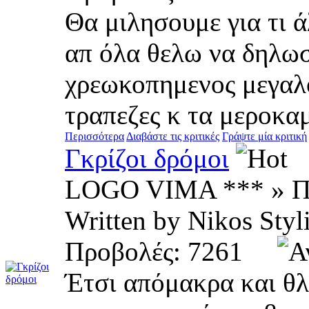
Θα μιλησουμε για τι 
απ όλα θελω να δηλωσ
χρεωκοπημενος μεγαλ
τραπεζες κ τα μεροκαμ
Περισσότερα
Διαβάστε τις κριτικές
Γράψτε μία κριτική
Γκρίζοι δρόμοι
LOGO VIMA *** » Π
Written by Nikos S
Προβολές: 7261
Έτσι απόμακρα και θλ