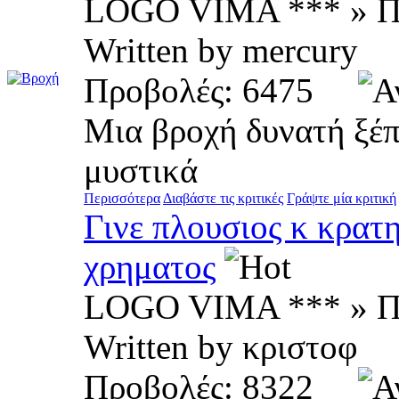
LOGO VIMA *** » Π
Written by mercur
Προβολές: 6475
Μια βροχή δυνατή ξέπ
μυστικά
Περισσότερα
Διαβάστε τις κριτικές
Γράψτε μία κριτική
Γινε πλουσιος κ κρατη
χρηματος
LOGO VIMA *** » Π
Written by κριστοφ
Προβολές: 8322