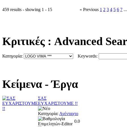
459 results - showing 1 - 15
« Previous
1
2
3
4
5
6
7
..
Κριτικές
: Advanced Sea
Κατηγορία:
Keywords:
Κείμενα
- Έργα
ΣΑΣ
ΕΥΧΑΡΙΣΤΟΥΜΕ !!
Κατηγορία:
Ανένταχτο
0.0