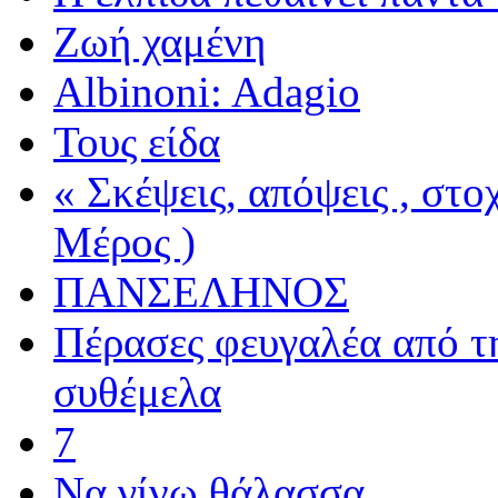
Ζωή χαμένη
Albinoni: Adagio
Τους είδα
« Σκέψεις, απόψεις , στ
Μέρος )
ΠΑΝΣΕΛΗΝΟΣ
Πέρασες φευγαλέα από τ
συθέμελα
7
Να γίνω θάλασσα...