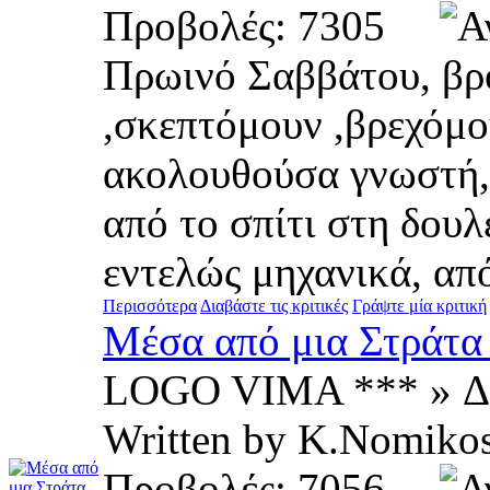
Προβολές: 7305
Πρωινό Σαββάτου, βρ
,σκεπτόμουν ,βρεχόμο
ακολουθούσα γνωστή,
από το σπίτι στη δουλ
εντελώς μηχανικά, από
Περισσότερα
Διαβάστε τις κριτικές
Γράψτε μία κριτική
Μέσα από μια Στράτα
LOGO VIMA *** » Δ
Written by K.Nomi
Προβολές: 7056