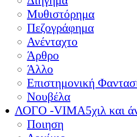
Διήγημα
Μυθιστόρημα
Πεζογράφημα
Ανένταχτο
Άρθρο
Άλλο
Επιστημονική Φαντασ
Νουβέλα
ΛΟΓΟ -VIMA
5χιλ και 
Ποιηση