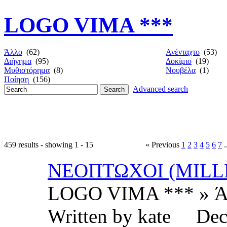
LOGO VIMA ***
Άλλο
(62)
Ανένταχτο
(53)
Διήγημα
(95)
Δοκίμιο
(19)
Μυθιστόρημα
(8)
Νουβέλα
(1)
Ποίηση
(156)
Advanced search
459 results - showing 1 - 15
« Previous
1
2
3
4
5
6
7
.
ΝΕΟΠΤΩΧΟΙ (MILL
LOGO VIMA *** » Ά
Written by kate De