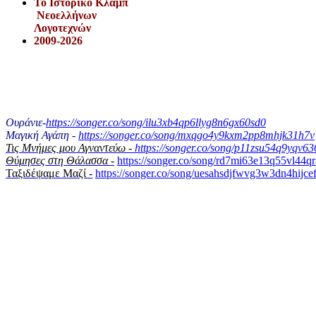
Το Iστορικό Κλαμπ
Νεοελλήνων
Λογοτεχνών
2009-2026
Ουράνιε-
https://songer.co/song/ilu3xb4qp6llyg8n6gx60sd0
Μαγική Αγάπη -
https://songer.co/song/mxqgo4y9kxm2pp8mhjk31h7v
Τις Μνήμες μου Αγναντεύω -
https://songer.co/song/p11zsu54q9yqv6
Θύμησες στη Θάλασσα -
https://songer.co/song/rd7mi63e13q55vl44q
Ταξιδέψαμε Μαζί -
https://songer.co/song/uesahsdjfwvg3w3dn4hijce