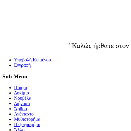
"Καλώς ήρθατε στον 
Yποβολή Κειμένου
Εγγραφή
Sub
Menu
Ποιηση
Δοκίμιο
Νουβέλα
Διήγημα
Άρθρο
Ανένταχτο
Μυθιστορήμα
Πεζογραφήμα
Άλλο