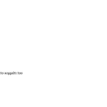
το κομμάτι του