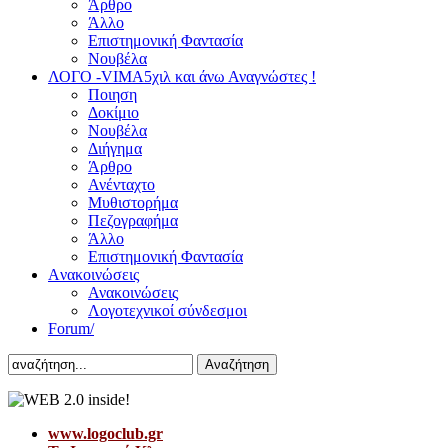
Άρθρο
Άλλο
Επιστημονική Φαντασία
Νουβέλα
ΛΟΓΟ -VIMA
5χιλ και άνω Αναγνώστες !
Ποιηση
Δοκίμιο
Νουβέλα
Διήγημα
Άρθρο
Ανένταχτο
Μυθιστορήμα
Πεζογραφήμα
Άλλο
Επιστημονική Φαντασία
Aνακοινώσεις
Ανακοινώσεις
Λογοτεχνικοί σύνδεσμοι
Forum/
Αναζήτηση
www.logoclub.gr