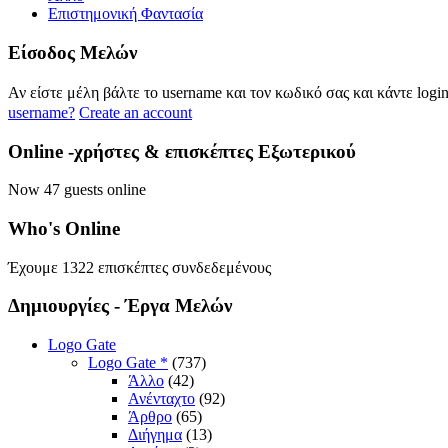
Επιστημονική Φαντασία
Eίσοδος
Μελών
Αν είστε μέλη βάλτε το username και τον κωδικό σας και κάντε logi
username?
Create an account
Online
-χρήστες & επισκέπτες Εξωτερικού
Now 47 guests online
Who's
Online
Έχουμε 1322 επισκέπτες συνδεδεμένους
Δημιουργίες
- Έργα Μελών
Logo Gate
Logo Gate *
(737)
Άλλο
(42)
Ανένταχτο
(92)
Άρθρο
(65)
Διήγημα
(13)