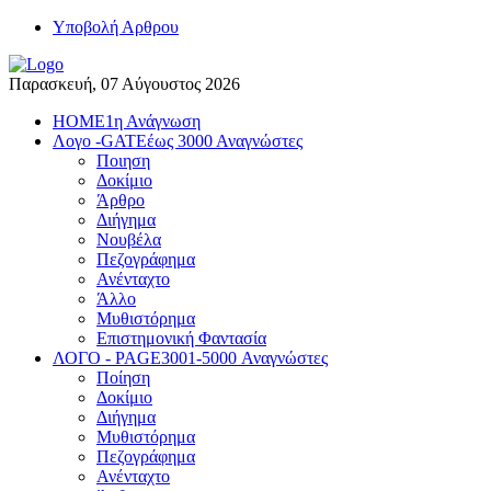
Yποβολή Αρθρου
Παρασκευή, 07 Αύγουστος 2026
HOME
1η Ανάγνωση
Λογο -GATE
έως 3000 Αναγνώστες
Ποιηση
Δοκίμιο
Άρθρο
Διήγημα
Νουβέλα
Πεζογράφημα
Ανένταχτο
Άλλο
Μυθιστόρημα
Επιστημονική Φαντασία
ΛΟΓΟ - PAGE
3001-5000 Αναγνώστες
Ποίηση
Δοκίμιο
Διήγημα
Μυθιστόρημα
Πεζογράφημα
Ανένταχτο