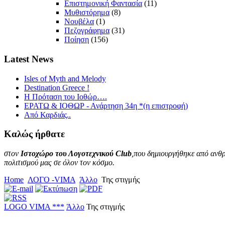
Επιστημονική Φαντασία
(11)
Μυθιστόρημα
(8)
Νουβέλα
(1)
Πεζογράφημα
(31)
Ποίηση
(156)
Latest
News
Isles of Myth and Melody
Destination Greece !
Η Πρόταση του Ιοθώρ….
ΕΡΑΤΩ & ΙΟΘΩΡ - Ανάρτηση 34η *(η επιστροφή)
Από Καρδιάς..
Καλώς
ήρθατε
στον
Ιστοχώρο του Λογοτεχνικού Club
,που δημιουργήθηκε από ανθρ
πολιτισμού μας σε όλον τον κόσμο.
Home
ΛΟΓΟ -VIMA
Άλλο
Της στιγμής
LOGO VIMA ***
Άλλο
Της στιγμής