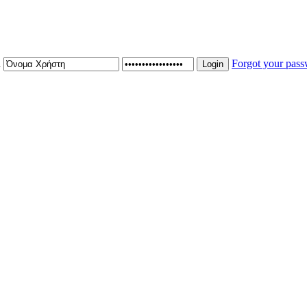
n
Forgot your pas
Login