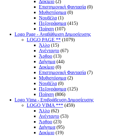
Δοκίμιο
(2)
Επιστημονική Φαντασία
(0)
Μυθιστόρημα
(0)
Νουβέλα
(1)
Πεζογράφημα
(415)
Ποίηση
(107)
Logo Page - Αναβάθμιση Δημοσίευσης
LOGO PAGE **
(1079)
Άλλο
(15)
Ανένταχτο
(67)
Άρθρο
(13)
Διήγημα
(44)
Δοκίμιο
(0)
Επιστημονική Φαντασία
(7)
Μυθιστόρημα
(2)
Νουβέλα
(0)
Πεζογράφημα
(125)
Ποίηση
(806)
Logo Vima - Επιβράβευση Δημοσίευσης
LOGO VIMA ***
(459)
Άλλο
(62)
Ανένταχτο
(53)
Άρθρο
(23)
Διήγημα
(95)
Δοκίμιο
(19)