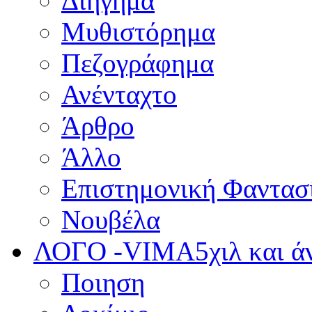
Διήγημα
Μυθιστόρημα
Πεζογράφημα
Ανένταχτο
Άρθρο
Άλλο
Επιστημονική Φαντασ
Νουβέλα
ΛΟΓΟ -VIMA
5χιλ και 
Ποιηση