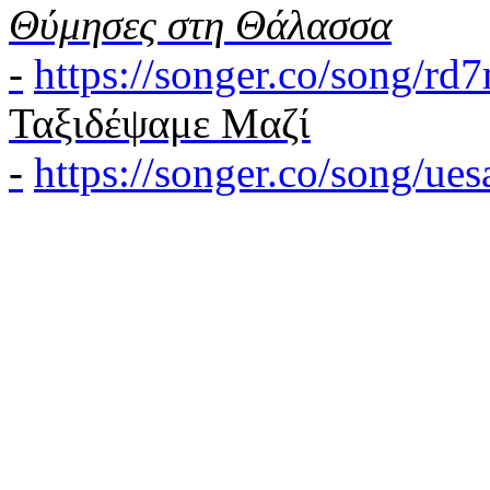
Θύμησες στη Θάλασσα
-
https://songer.co/song/r
Ταξιδέψαμε Μαζί
-
https://songer.co/song/u