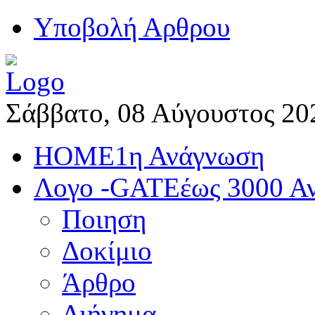
Yποβολή Αρθρου
Σάββατο, 08 Αύγουστος 20
HOME
1η Ανάγνωση
Λογο -GATE
έως 3000 Α
Ποιηση
Δοκίμιο
Άρθρο
Διήγημα