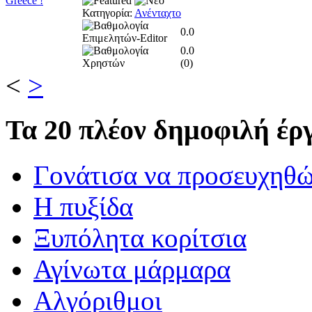
Κατηγορία:
Ανένταχτο
0.0
0.0
(
0
)
<
>
Τα
20 πλέον δημοφιλή έργ
Γονάτισα να προσευχηθ
Η πυξίδα
Ξυπόλητα κορίτσια
Αγίνωτα μάρμαρα
Αλγόριθμοι