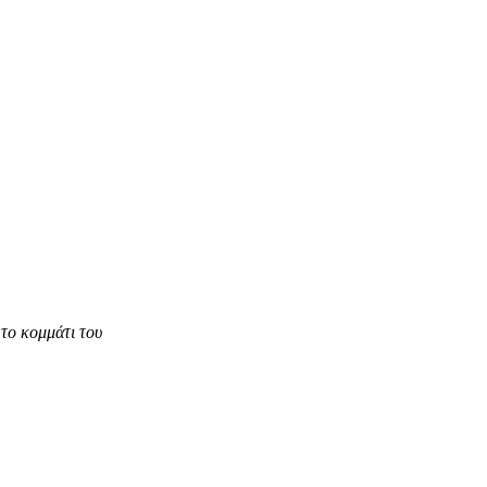
το κομμάτι του