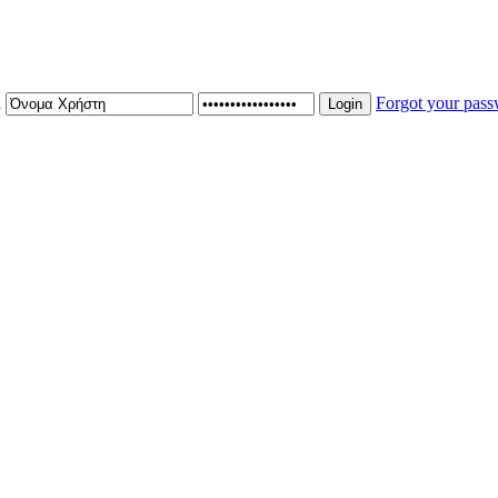
n
Forgot your pas
Login