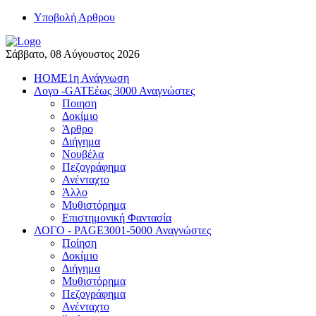
Yποβολή Αρθρου
Σάββατο, 08 Αύγουστος 2026
HOME
1η Ανάγνωση
Λογο -GATE
έως 3000 Αναγνώστες
Ποιηση
Δοκίμιο
Άρθρο
Διήγημα
Νουβέλα
Πεζογράφημα
Ανένταχτο
Άλλο
Μυθιστόρημα
Επιστημονική Φαντασία
ΛΟΓΟ - PAGE
3001-5000 Αναγνώστες
Ποίηση
Δοκίμιο
Διήγημα
Μυθιστόρημα
Πεζογράφημα
Ανένταχτο