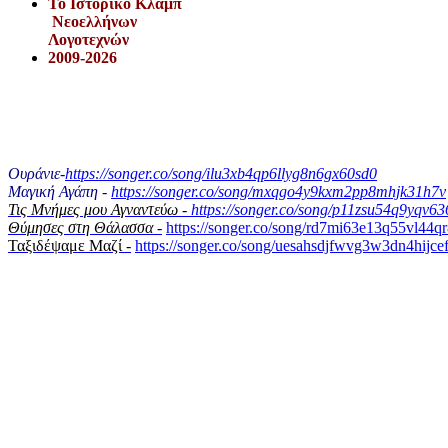
Το Iστορικό Κλαμπ
Νεοελλήνων
Λογοτεχνών
2009-2026
Ουράνιε-
https://songer.co/song/ilu3xb4qp6llyg8n6gx60sd0
Μαγική Αγάπη -
https://songer.co/song/mxqgo4y9kxm2pp8mhjk31h7v
Τις Μνήμες μου Αγναντεύω -
https://songer.co/song/p11zsu54q9yqv6
Θύμησες στη Θάλασσα -
https://songer.co/song/rd7mi63e13q55vl44q
Ταξιδέψαμε Μαζί -
https://songer.co/song/uesahsdjfwvg3w3dn4hijce