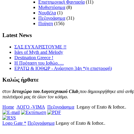
Επιστημονική Φαντασία
(11)
Μυθιστόρημα
(8)
Νουβέλα
(1)
Πεζογράφημα
(31)
Ποίηση
(156)
Latest
News
ΣΑΣ ΕΥΧΑΡΙΣΤΟΥΜΕ !!
Isles of Myth and Melody
Destination Greece !
Η Πρόταση του Ιοθώρ….
ΕΡΑΤΩ & ΙΟΘΩΡ - Ανάρτηση 34η *(η επιστροφή)
Καλώς
ήρθατε
στον
Ιστοχώρο του Λογοτεχνικού Club
,που δημιουργήθηκε από ανθρ
πολιτισμού μας σε όλον τον κόσμο.
Home
ΛΟΓΟ -VIMA
Πεζογράφημα
Legasy of Erato & Iothor..
Logo Gate *
Πεζογράφημα
Legasy of Erato & Iothor..