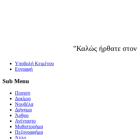
"Καλώς ήρθατε στον 
Yποβολή Κειμένου
Εγγραφή
Sub
Menu
Ποιηση
Δοκίμιο
Νουβέλα
Διήγημα
Άρθρο
Ανένταχτο
Μυθιστορήμα
Πεζογραφήμα
Άλλο