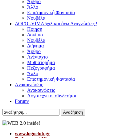
Άρθρο
Άλλο
Επιστημονική Φαντασία
Νουβέλα
ΛΟΓΟ -VIMA
5χιλ και άνω Αναγνώστες !
Ποιηση
Δοκίμιο
Νουβέλα
Διήγημα
Άρθρο
Ανένταχτο
Μυθιστορήμα
Πεζογραφήμα
Άλλο
Επιστημονική Φαντασία
Aνακοινώσεις
Ανακοινώσεις
Λογοτεχνικοί σύνδεσμοι
Forum/
Αναζήτηση
www.logoclub.gr