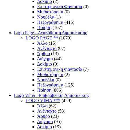
Δοκίμιο
(2)
Επιστημονική Φαντασία
(0)
Μυθιστόρημα
(0)
Νουβέλα
(1)
Πεζογράφημα
(415)
Ποίηση
(107)
Logo Page - Αναβάθμιση Δημοσίευσης
LOGO PAGE **
(1079)
Άλλο
(15)
Ανένταχτο
(67)
Άρθρο
(13)
Διήγημα
(44)
Δοκίμιο
(0)
Επιστημονική Φαντασία
(7)
Μυθιστόρημα
(2)
Νουβέλα
(0)
Πεζογράφημα
(125)
Ποίηση
(806)
Logo Vima - Επιβράβευση Δημοσίευσης
LOGO VIMA ***
(459)
Άλλο
(62)
Ανένταχτο
(53)
Άρθρο
(23)
Διήγημα
(95)
Δοκίμιο
(19)