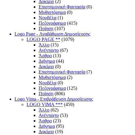
Δοκίμιο
(2)
Επιστημονική Φαντασία
(0)
Μυθιστόρημα
(0)
Νουβέλα
(1)
Πεζογράφημα
(415)
Ποίηση
(107)
Logo Page - Αναβάθμιση Δημοσίευσης
LOGO PAGE **
(1079)
Άλλο
(15)
Ανένταχτο
(67)
Άρθρο
(13)
Διήγημα
(44)
Δοκίμιο
(0)
Επιστημονική Φαντασία
(7)
Μυθιστόρημα
(2)
Νουβέλα
(0)
Πεζογράφημα
(125)
Ποίηση
(806)
Logo Vima - Επιβράβευση Δημοσίευσης
LOGO VIMA ***
(459)
Άλλο
(62)
Ανένταχτο
(53)
Άρθρο
(23)
Διήγημα
(95)
Δοκίμιο
(19)