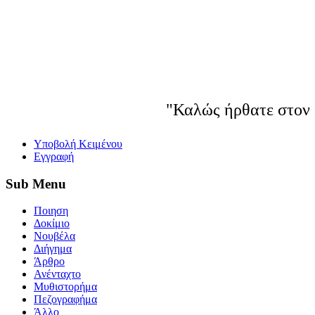
"Καλώς ήρθατε στον 
Yποβολή Κειμένου
Εγγραφή
Sub
Menu
Ποιηση
Δοκίμιο
Νουβέλα
Διήγημα
Άρθρο
Ανένταχτο
Μυθιστορήμα
Πεζογραφήμα
Άλλο