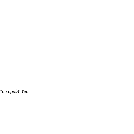
το κομμάτι του