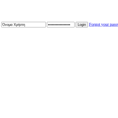
n
Forgot your pas
Login