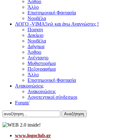
Άρθρο
Άλλο
Επιστημονική Φαντασία
Νουβέλα
ΛΟΓΟ -VIMA
5χιλ και άνω Αναγνώστες !
Ποιηση
Δοκίμιο
Νουβέλα
Διήγημα
Άρθρο
Ανένταχτο
Μυθιστορήμα
Πεζογραφήμα
Άλλο
Επιστημονική Φαντασία
Aνακοινώσεις
Ανακοινώσεις
Λογοτεχνικοί σύνδεσμοι
Forum/
Αναζήτηση
www.logoclub.gr