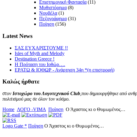
Επιστημονική Φαντασία
(11)
Μυθιστόρημα
(8)
Νουβέλα
(1)
Πεζογράφημα
(31)
Ποίηση
(156)
Latest
News
ΣΑΣ ΕΥΧΑΡΙΣΤΟΥΜΕ !!
Isles of Myth and Melody
Destination Greece !
Η Πρόταση του Ιοθώρ….
ΕΡΑΤΩ & ΙΟΘΩΡ - Ανάρτηση 34η *(η επιστροφή)
Καλώς
ήρθατε
στον
Ιστοχώρο του Λογοτεχνικού Club
,που δημιουργήθηκε από ανθρ
πολιτισμού μας σε όλον τον κόσμο.
Home
ΛΟΓΟ -VIMA
Ποίηση
Ο Άχαστος κι ο Θυμωμένος…
Logo Gate *
Ποίηση
Ο Άχαστος κι ο Θυμωμένος…