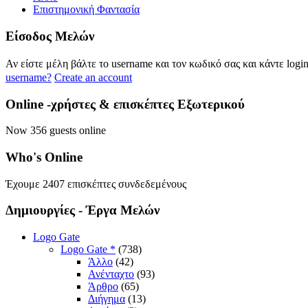
Επιστημονική Φαντασία
Eίσοδος
Μελών
Αν είστε μέλη βάλτε το username και τον κωδικό σας και κάντε logi
username?
Create an account
Online
-χρήστες & επισκέπτες Εξωτερικού
Now 356 guests online
Who's
Online
Έχουμε 2407 επισκέπτες συνδεδεμένους
Δημιουργίες
- Έργα Μελών
Logo Gate
Logo Gate *
(738)
Άλλο
(42)
Ανένταχτο
(93)
Άρθρο
(65)
Διήγημα
(13)