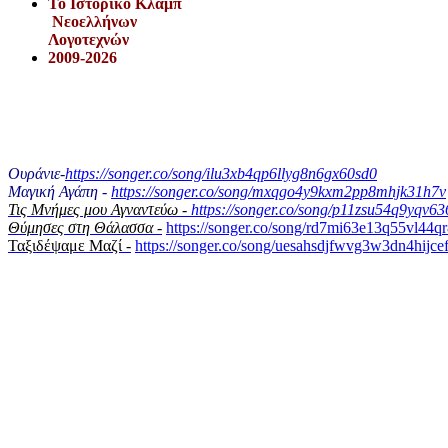
Το Iστορικό Κλαμπ
Νεοελλήνων
Λογοτεχνών
2009-2026
Ουράνιε-
https://songer.co/song/ilu3xb4qp6llyg8n6gx60sd0
Μαγική Αγάπη -
https://songer.co/song/mxqgo4y9kxm2pp8mhjk31h7v
Τις Μνήμες μου Αγναντεύω -
https://songer.co/song/p11zsu54q9yqv6
Θύμησες στη Θάλασσα -
https://songer.co/song/rd7mi63e13q55vl44q
Ταξιδέψαμε Μαζί -
https://songer.co/song/uesahsdjfwvg3w3dn4hijce