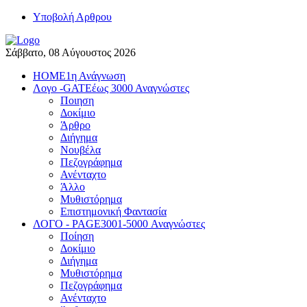
Yποβολή Αρθρου
Σάββατο, 08 Αύγουστος 2026
HOME
1η Ανάγνωση
Λογο -GATE
έως 3000 Αναγνώστες
Ποιηση
Δοκίμιο
Άρθρο
Διήγημα
Νουβέλα
Πεζογράφημα
Ανένταχτο
Άλλο
Μυθιστόρημα
Επιστημονική Φαντασία
ΛΟΓΟ - PAGE
3001-5000 Αναγνώστες
Ποίηση
Δοκίμιο
Διήγημα
Μυθιστόρημα
Πεζογράφημα
Ανένταχτο