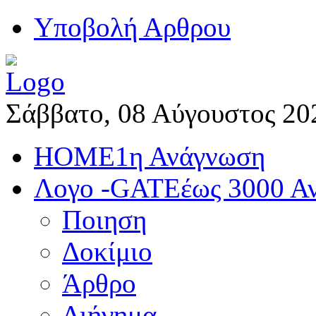
Yποβολή Αρθρου
Σάββατο, 08 Αύγουστος 20
HOME
1η Ανάγνωση
Λογο -GATE
έως 3000 Α
Ποιηση
Δοκίμιο
Άρθρο
Διήγημα