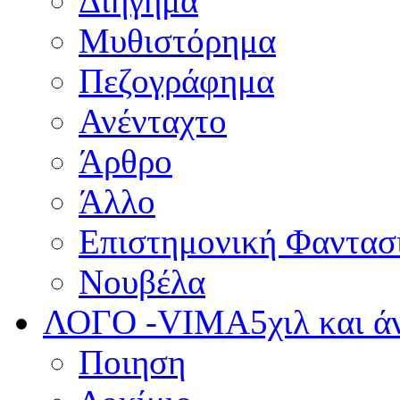
Διήγημα
Μυθιστόρημα
Πεζογράφημα
Ανένταχτο
Άρθρο
Άλλο
Επιστημονική Φαντασ
Νουβέλα
ΛΟΓΟ -VIMA
5χιλ και 
Ποιηση