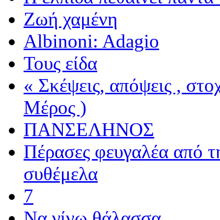
Ζωή χαμένη
Albinoni: Adagio
Τους είδα
« Σκέψεις, απόψεις , στ
Μέρος )
ΠΑΝΣΕΛΗΝΟΣ
Πέρασες φευγαλέα από τ
συθέμελα
7
Να γίνω θάλασσα...