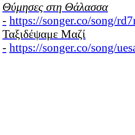
Θύμησες στη Θάλασσα
-
https://songer.co/song/r
Ταξιδέψαμε Μαζί
-
https://songer.co/song/u