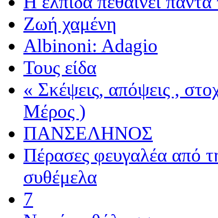
Η ελπίδα πεθαίνει πάντα 
Ζωή χαμένη
Albinoni: Adagio
Τους είδα
« Σκέψεις, απόψεις , στ
Μέρος )
ΠΑΝΣΕΛΗΝΟΣ
Πέρασες φευγαλέα από τ
συθέμελα
7