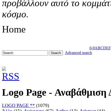
προβάλλουν αυτό το κομμάτι
κόσμο.
Home
0-9
A
B
C
D
E
F
Advanced search
Logo Page - Αναβάθμιση
LOGO PAGE **
(1079)
Άλλο
(15),
Ανένταχτο
(67),
Άρθρο
(13),
Διήγημα
(44),