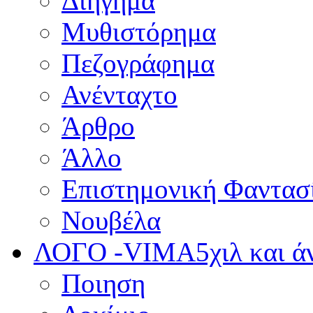
Διήγημα
Μυθιστόρημα
Πεζογράφημα
Ανένταχτο
Άρθρο
Άλλο
Επιστημονική Φαντασ
Νουβέλα
ΛΟΓΟ -VIMA
5χιλ και 
Ποιηση