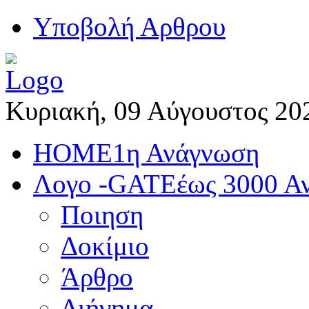
Yποβολή Αρθρου
Κυριακή, 09 Αύγουστος 20
HOME
1η Ανάγνωση
Λογο -GATE
έως 3000 Α
Ποιηση
Δοκίμιο
Άρθρο
Διήγημα