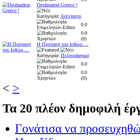
Destination Greece !
Κατηγορία:
Ανένταχτο
0.0
0.0
(
0
)
Η Πρόταση του Ιοθώρ….
Κατηγορία:
Πεζογράφημα
0.0
0.0
(
0
)
<
>
Τα
20 πλέον δημοφιλή έργ
Γονάτισα να προσευχηθ