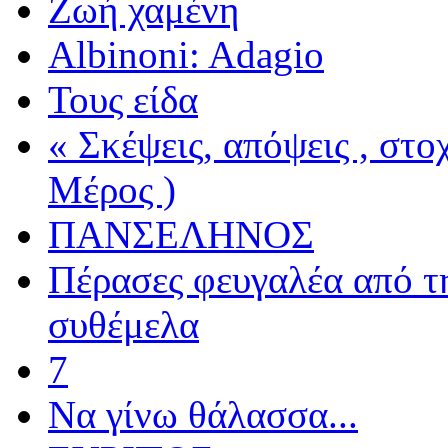
Ζωή χαμένη
Albinoni: Adagio
Τους είδα
« Σκέψεις, απόψεις , στ
Μέρος )
ΠΑΝΣΕΛΗΝΟΣ
Πέρασες φευγαλέα από τ
συθέμελα
7
Να γίνω θάλασσα...