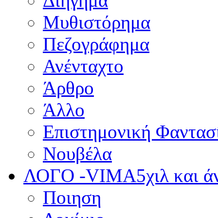
Διήγημα
Μυθιστόρημα
Πεζογράφημα
Ανένταχτο
Άρθρο
Άλλο
Επιστημονική Φαντασ
Νουβέλα
ΛΟΓΟ -VIMA
5χιλ και 
Ποιηση