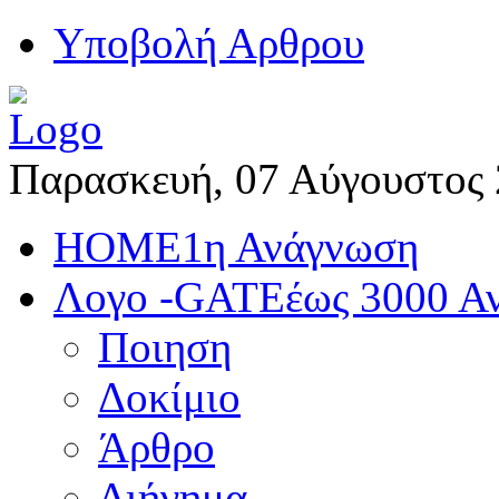
Yποβολή Αρθρου
Παρασκευή, 07 Αύγουστος
HOME
1η Ανάγνωση
Λογο -GATE
έως 3000 Α
Ποιηση
Δοκίμιο
Άρθρο
Διήγημα