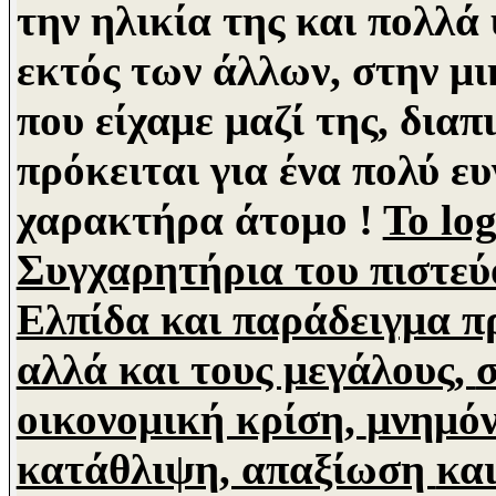
την ηλικία της και πολλά
εκτός των άλλων, στην μ
που είχαμε
μαζί της, δια
πρόκειται για ένα πολύ ε
χαρακτήρα άτομο !
Το lo
Συγχαρητήρια του πιστεύ
Ελπίδα και παράδειγμα πρ
αλλά και τους μεγάλους,
σ
οικονομική κρίση,
μνημόν
κατάθλιψη, απαξίωση
και