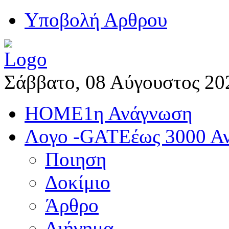
Yποβολή Αρθρου
Σάββατο, 08 Αύγουστος 20
HOME
1η Ανάγνωση
Λογο -GATE
έως 3000 Α
Ποιηση
Δοκίμιο
Άρθρο
Διήγημα