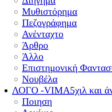
Διήγημα
Μυθιστόρημα
Πεζογράφημα
Ανένταχτο
Άρθρο
Άλλο
Επιστημονική Φαντασ
Νουβέλα
ΛΟΓΟ -VIMA
5χιλ και 
Ποιηση