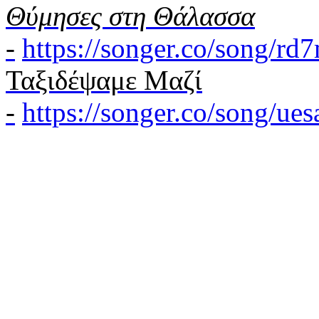
Θύμησες στη Θάλασσα
-
https://songer.co/song/r
Ταξιδέψαμε Μαζί
-
https://songer.co/song/u