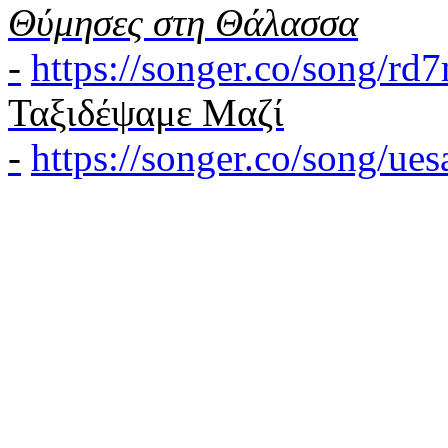
Θύμησες στη Θάλασσα
-
https://songer.co/song/r
Ταξιδέψαμε Μαζί
-
https://songer.co/song/u