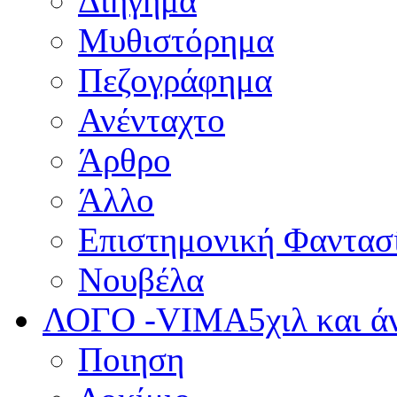
Διήγημα
Μυθιστόρημα
Πεζογράφημα
Ανένταχτο
Άρθρο
Άλλο
Επιστημονική Φαντασ
Νουβέλα
ΛΟΓΟ -VIMA
5χιλ και 
Ποιηση