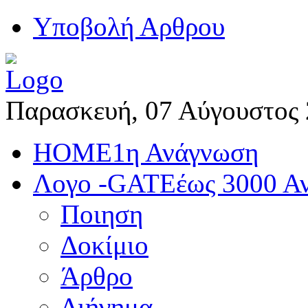
Yποβολή Αρθρου
Παρασκευή, 07 Αύγουστος
HOME
1η Ανάγνωση
Λογο -GATE
έως 3000 Α
Ποιηση
Δοκίμιο
Άρθρο
Διήγημα