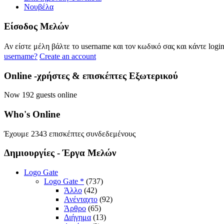
Νουβέλα
Eίσοδος
Μελών
Αν είστε μέλη βάλτε το username και τον κωδικό σας και κάντε logi
username?
Create an account
Online
-χρήστες & επισκέπτες Εξωτερικού
Now 192 guests online
Who's
Online
Έχουμε 2343 επισκέπτες συνδεδεμένους
Δημιουργίες
- Έργα Μελών
Logo Gate
Logo Gate *
(737)
Άλλο
(42)
Ανένταχτο
(92)
Άρθρο
(65)
Διήγημα
(13)