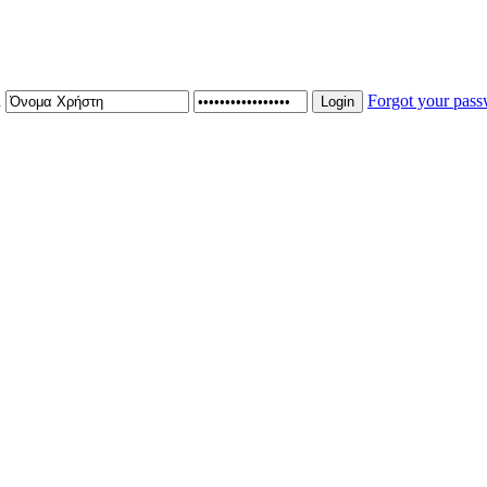
n
Forgot your pas
Login