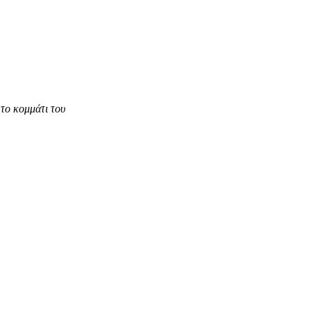
το κομμάτι του