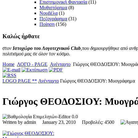
Επιστημονική Φαντασία
(11)
Μυθιστόρημα
(8)
Νουβέλα
(1)
Πεζογράφημα
(31)
Ποίηση
(156)
Καλώς
ήρθατε
στον
Ιστοχώρο του Λογοτεχνικού Club
,που δημιουργήθηκε από ανθρ
πολιτισμού μας σε όλον τον κόσμο.
Home
ΛΟΓΟ - PAGE
Ανένταχτο
Γιώργος ΘΕΟΔΟΣΙΟΥ: Μυογρά
LOGO PAGE **
Ανένταχτο
Γιώργος ΘΕΟΔΟΣΙΟΥ: Μυογράφημα
Γιώργος ΘΕΟΔΟΣΙΟΥ: Μυογρ
0.0
Written by admin January 23, 2010 Προβολές: 4500