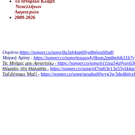
Το Iστορικό Κλαμπ
Νεοελλήνων
Λογοτεχνών
2009-2026
Ουράνιε-
https://songer.co/song/ilu3xb4qp6llyg8n6gx60sd0
Μαγική Αγάπη -
https://songer.co/song/mxqgo4y9kxm2pp8mhjk31h7v
Τις Μνήμες μου Αγναντεύω -
https://songer.co/song/p11zsu54q9yqv6
Θύμησες στη Θάλασσα -
https://songer.co/song/rd7mi63e13q55vl44q
Ταξιδέψαμε Μαζί -
https://songer.co/song/uesahsdjfwvg3w3dn4hijce