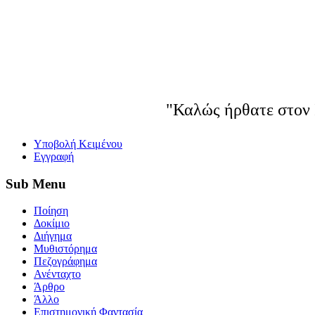
"Καλώς ήρθατε στον 
Yποβολή Κειμένου
Εγγραφή
Sub
Menu
Ποίηση
Δοκίμιο
Διήγημα
Μυθιστόρημα
Πεζογράφημα
Ανένταχτο
Άρθρο
Άλλο
Επιστημονική Φαντασία