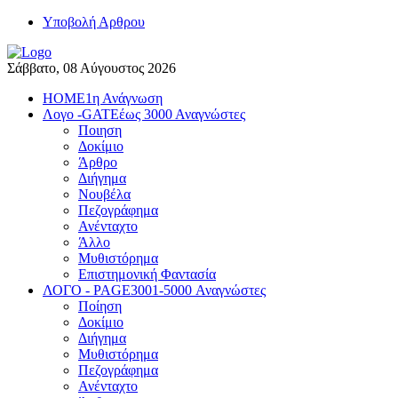
Yποβολή Αρθρου
Σάββατο, 08 Αύγουστος 2026
HOME
1η Ανάγνωση
Λογο -GATE
έως 3000 Αναγνώστες
Ποιηση
Δοκίμιο
Άρθρο
Διήγημα
Νουβέλα
Πεζογράφημα
Ανένταχτο
Άλλο
Μυθιστόρημα
Επιστημονική Φαντασία
ΛΟΓΟ - PAGE
3001-5000 Αναγνώστες
Ποίηση
Δοκίμιο
Διήγημα
Μυθιστόρημα
Πεζογράφημα
Ανένταχτο