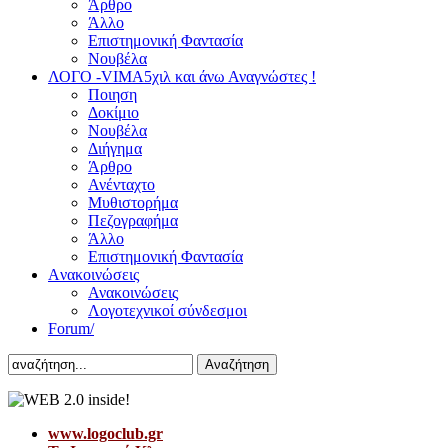
Άρθρο
Άλλο
Επιστημονική Φαντασία
Νουβέλα
ΛΟΓΟ -VIMA
5χιλ και άνω Αναγνώστες !
Ποιηση
Δοκίμιο
Νουβέλα
Διήγημα
Άρθρο
Ανένταχτο
Μυθιστορήμα
Πεζογραφήμα
Άλλο
Επιστημονική Φαντασία
Aνακοινώσεις
Ανακοινώσεις
Λογοτεχνικοί σύνδεσμοι
Forum/
Αναζήτηση
www.logoclub.gr