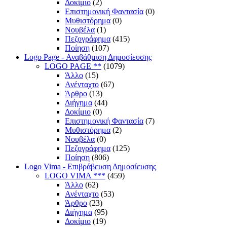
Δοκίμιο
(2)
Επιστημονική Φαντασία
(0)
Μυθιστόρημα
(0)
Νουβέλα
(1)
Πεζογράφημα
(415)
Ποίηση
(107)
Logo Page - Αναβάθμιση Δημοσίευσης
LOGO PAGE **
(1079)
Άλλο
(15)
Ανένταχτο
(67)
Άρθρο
(13)
Διήγημα
(44)
Δοκίμιο
(0)
Επιστημονική Φαντασία
(7)
Μυθιστόρημα
(2)
Νουβέλα
(0)
Πεζογράφημα
(125)
Ποίηση
(806)
Logo Vima - Επιβράβευση Δημοσίευσης
LOGO VIMA ***
(459)
Άλλο
(62)
Ανένταχτο
(53)
Άρθρο
(23)
Διήγημα
(95)
Δοκίμιο
(19)