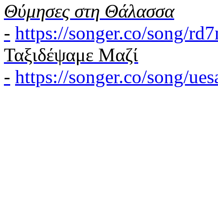
Θύμησες στη Θάλασσα
-
https://songer.co/song/r
Ταξιδέψαμε Μαζί
-
https://songer.co/song/u