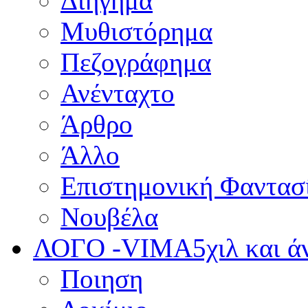
Διήγημα
Μυθιστόρημα
Πεζογράφημα
Ανένταχτο
Άρθρο
Άλλο
Επιστημονική Φαντασ
Νουβέλα
ΛΟΓΟ -VIMA
5χιλ και 
Ποιηση