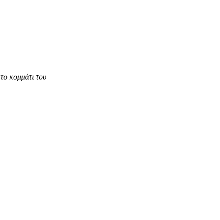
το κομμάτι του