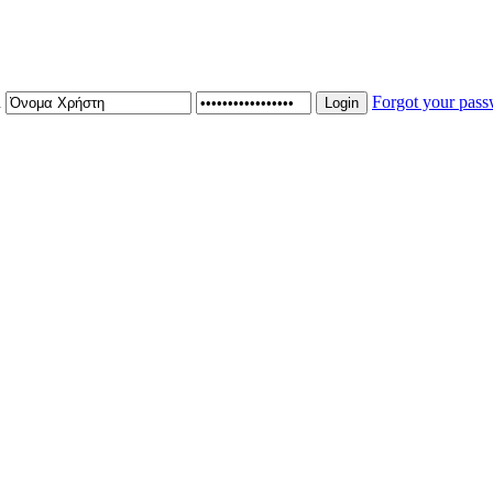
n
Forgot your pas
Login