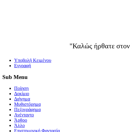
"Καλώς ήρθατε στον 
Yποβολή Κειμένου
Εγγραφή
Sub
Menu
Ποίηση
Δοκίμιο
Διήγημα
Μυθιστόρημα
Πεζογράφημα
Ανένταχτο
Άρθρο
Άλλο
Επιστημονική Φαντασία