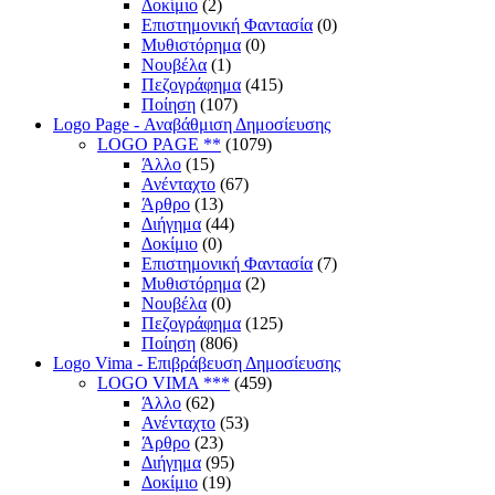
Δοκίμιο
(2)
Επιστημονική Φαντασία
(0)
Μυθιστόρημα
(0)
Νουβέλα
(1)
Πεζογράφημα
(415)
Ποίηση
(107)
Logo Page - Αναβάθμιση Δημοσίευσης
LOGO PAGE **
(1079)
Άλλο
(15)
Ανένταχτο
(67)
Άρθρο
(13)
Διήγημα
(44)
Δοκίμιο
(0)
Επιστημονική Φαντασία
(7)
Μυθιστόρημα
(2)
Νουβέλα
(0)
Πεζογράφημα
(125)
Ποίηση
(806)
Logo Vima - Επιβράβευση Δημοσίευσης
LOGO VIMA ***
(459)
Άλλο
(62)
Ανένταχτο
(53)
Άρθρο
(23)
Διήγημα
(95)
Δοκίμιο
(19)