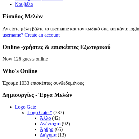
Νουβέλα
Eίσοδος
Μελών
Αν είστε μέλη βάλτε το username και τον κωδικό σας και κάντε logi
username?
Create an account
Online
-χρήστες & επισκέπτες Εξωτερικού
Now 126 guests online
Who's
Online
Έχουμε 1033 επισκέπτες συνδεδεμένους
Δημιουργίες
- Έργα Μελών
Logo Gate
Logo Gate *
(737)
Άλλο
(42)
Ανένταχτο
(92)
Άρθρο
(65)
Διήγημα
(13)