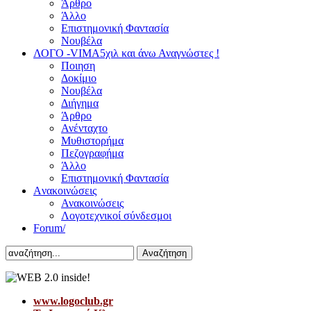
Άρθρο
Άλλο
Επιστημονική Φαντασία
Νουβέλα
ΛΟΓΟ -VIMA
5χιλ και άνω Αναγνώστες !
Ποιηση
Δοκίμιο
Νουβέλα
Διήγημα
Άρθρο
Ανένταχτο
Μυθιστορήμα
Πεζογραφήμα
Άλλο
Επιστημονική Φαντασία
Aνακοινώσεις
Ανακοινώσεις
Λογοτεχνικοί σύνδεσμοι
Forum/
Αναζήτηση
www.logoclub.gr