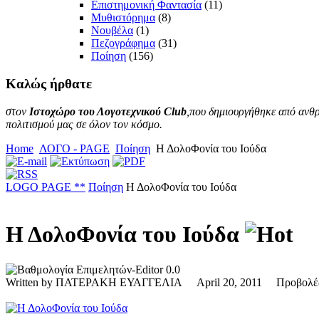
Επιστημονική Φαντασία
(11)
Μυθιστόρημα
(8)
Νουβέλα
(1)
Πεζογράφημα
(31)
Ποίηση
(156)
Καλώς
ήρθατε
στον
Ιστοχώρο του Λογοτεχνικού Club
,που δημιουργήθηκε από ανθρ
πολιτισμού μας σε όλον τον κόσμο.
Home
ΛΟΓΟ - PAGE
Ποίηση
Η ΔολοΦονία του Ιούδα
LOGO PAGE **
Ποίηση
Η ΔολοΦονία του Ιούδα
Η ΔολοΦονία του Ιούδα
0.0
Written by ΠΑΤΕΡΑΚΗ ΕΥΑΓΓΕΛΙΑ April 20, 2011 Προβολ