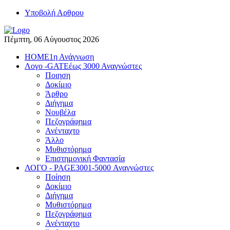
Yποβολή Αρθρου
Πέμπτη, 06 Αύγουστος 2026
HOME
1η Ανάγνωση
Λογο -GATE
έως 3000 Αναγνώστες
Ποιηση
Δοκίμιο
Άρθρο
Διήγημα
Νουβέλα
Πεζογράφημα
Ανένταχτο
Άλλο
Μυθιστόρημα
Επιστημονική Φαντασία
ΛΟΓΟ - PAGE
3001-5000 Αναγνώστες
Ποίηση
Δοκίμιο
Διήγημα
Μυθιστόρημα
Πεζογράφημα
Ανένταχτο