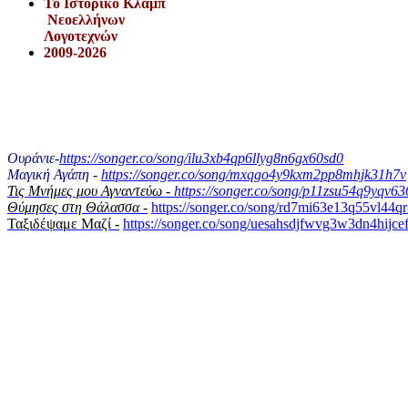
Το Iστορικό Κλαμπ
Νεοελλήνων
Λογοτεχνών
2009-2026
Ουράνιε-
https://songer.co/song/ilu3xb4qp6llyg8n6gx60sd0
Μαγική Αγάπη -
https://songer.co/song/mxqgo4y9kxm2pp8mhjk31h7v
Τις Μνήμες μου Αγναντεύω -
https://songer.co/song/p11zsu54q9yqv6
Θύμησες στη Θάλασσα -
https://songer.co/song/rd7mi63e13q55vl44q
Ταξιδέψαμε Μαζί -
https://songer.co/song/uesahsdjfwvg3w3dn4hijce