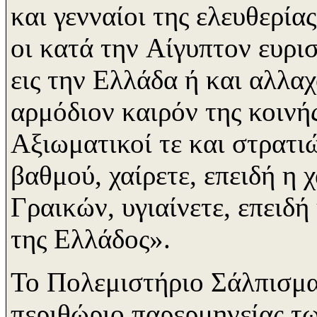
και γενναίοι της ελευθερία
οι κατά την Aίγυπτον ευρισ
εις την Ελλάδα ή και αλλαχ
αρμόδιον καιρόν της κοινής
Aξιωματικοί τε και στρατι
βαθμού, χαίρετε, επειδή η 
Γραικών, υγιαίνετε, επειδή
της Ελλάδος».
Το Πολεμιστήριο Σάλπισμα
περιθώριο παρερμηνείας τ