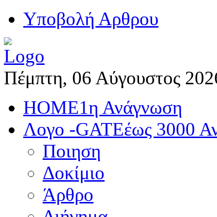
Yποβολή Αρθρου
Πέμπτη, 06 Αύγουστος 202
HOME
1η Ανάγνωση
Λογο -GATE
έως 3000 Α
Ποιηση
Δοκίμιο
Άρθρο
Διήγημα