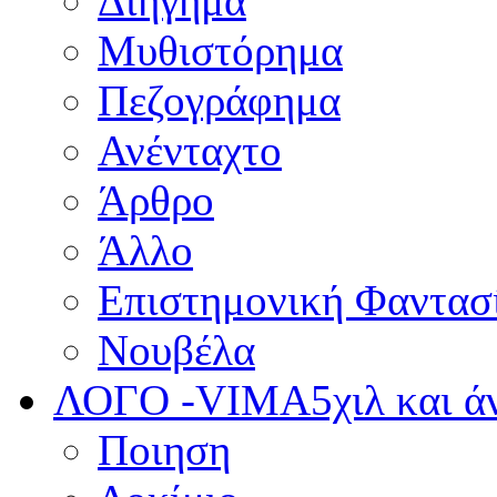
Διήγημα
Μυθιστόρημα
Πεζογράφημα
Ανένταχτο
Άρθρο
Άλλο
Επιστημονική Φαντασ
Νουβέλα
ΛΟΓΟ -VIMA
5χιλ και 
Ποιηση