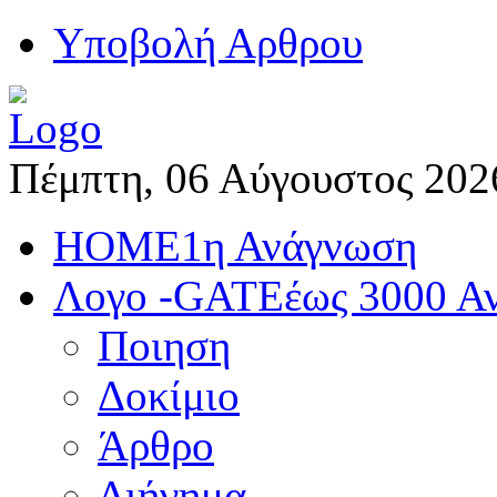
Yποβολή Αρθρου
Πέμπτη, 06 Αύγουστος 202
HOME
1η Ανάγνωση
Λογο -GATE
έως 3000 Α
Ποιηση
Δοκίμιο
Άρθρο
Διήγημα