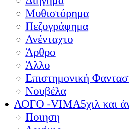
Διήγημα
Μυθιστόρημα
Πεζογράφημα
Ανένταχτο
Άρθρο
Άλλο
Επιστημονική Φαντασ
Νουβέλα
ΛΟΓΟ -VIMA
5χιλ και 
Ποιηση