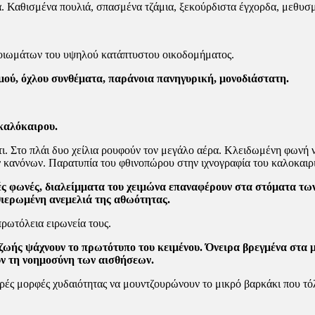
 Καθισμένα πουλιά, σπα­σμένα τζάμια, ξεκούρδιστα έγχορδα, μεθυσμέ
οιωμάτων του υψηλού κατάπτυστου οικοδομήματος.
ού, όχλου συνθέματα, παρά­νοια πανηγυρική, μονοδιάστατη.
ακαλόκαιρου.
τι. Στο πλάι δυο χείλια ρου­φούν τον μεγάλο αέρα. Κλειδωμένη φωνή ν
ν κανόνων. Πα­ρατυπία του φθινοπώρου στην ιχνογραφία του καλοκαιρ
ές φωνές, διαλείμματα του χει­μώνα επαναφέρουν στα στόματα των
θιερωμένη ανεμελιά της αθωότητας.
ρωτόλεια ειρωνεία τους.
 ζωής ψάχνουν το πρωτότυπο του κειμένου. Όνειρα βρεγμένα στα 
υν τη νοημοσύνη των αισθήσεων.
ρές μορφές χυδαιότητας να μουντζουρώνουν το μικρό βαρκάκι που τ