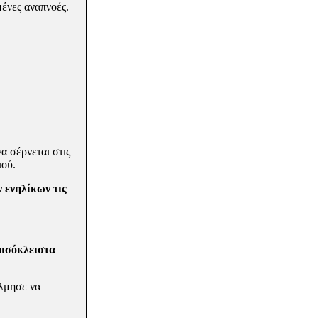
­νες αναπνοές.
α σέρνεται στις
ιού.
 ενηλίκων τις
μισόκλειστα
όλμησε να