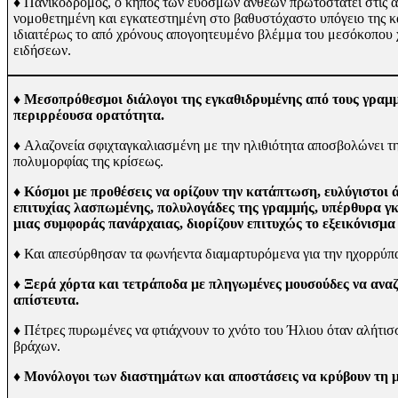
♦
Πανικόδρομος, ο κήπος των εύοσμων ανθέων πρωτοστατεί στις 
νομοθετημένη και εγκατεστημένη στο βαθυστόχαστο υπόγειο της κα
ιδιαιτέρως το από χρόνους απογοητευμένο βλέμμα του μεσόκοπου 
ειδήσεων.
♦ Μεσοπρόθεσμοι διάλογοι της εγκαθιδρυμέ­νης από τους γρα
περιρρέουσα ορατότητα.
♦
Αλαζονεία σφιχταγκαλιασμένη με την ηλιθι­ότητα αποσβολώνει τη
πολυμορφίας της κρίσεως.
♦ Κόσμοι με προθέσεις να ορίζουν την κατά­πτωση, ευλύγιστοι
επιτυχίας λασπωμένης, πολυλογάδες της γραμμής, υπέρθυρα γκ
μιας συμφοράς πανάρχαιας, διορίζουν επιτυχώς το εξεικόνισμα 
♦
Και απεσύρθησαν τα φωνήεντα διαμαρτυρό­μενα για την ηχορρύ
♦ Ξερά χόρτα και τετράποδα με πληγωμένες μουσούδες να αναζη
απίστευτα.
♦
Πέτρες πυρωμένες να φτιάχνουν το χνότο του Ήλιου όταν αλήτισσ
βράχων.
♦ Μονόλογοι των διαστημάτων και αποστάσεις να κρύβουν τη μ