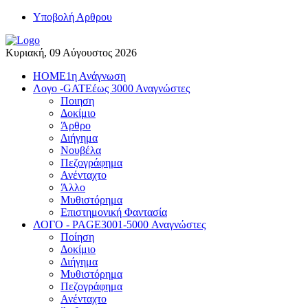
Yποβολή Αρθρου
Κυριακή, 09 Αύγουστος 2026
HOME
1η Ανάγνωση
Λογο -GATE
έως 3000 Αναγνώστες
Ποιηση
Δοκίμιο
Άρθρο
Διήγημα
Νουβέλα
Πεζογράφημα
Ανένταχτο
Άλλο
Μυθιστόρημα
Επιστημονική Φαντασία
ΛΟΓΟ - PAGE
3001-5000 Αναγνώστες
Ποίηση
Δοκίμιο
Διήγημα
Μυθιστόρημα
Πεζογράφημα
Ανένταχτο