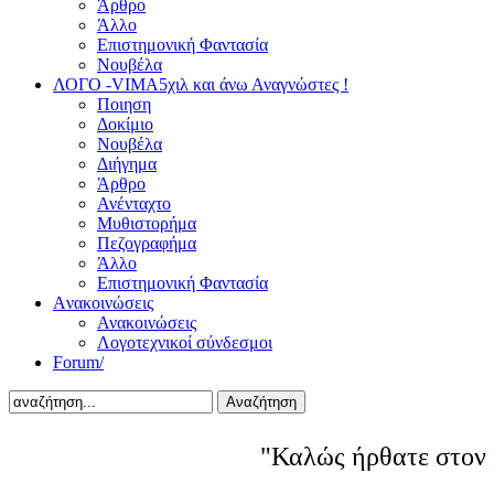
Άρθρο
Άλλο
Επιστημονική Φαντασία
Νουβέλα
ΛΟΓΟ -VIMA
5χιλ και άνω Αναγνώστες !
Ποιηση
Δοκίμιο
Νουβέλα
Διήγημα
Άρθρο
Ανένταχτο
Μυθιστορήμα
Πεζογραφήμα
Άλλο
Επιστημονική Φαντασία
Aνακοινώσεις
Ανακοινώσεις
Λογοτεχνικοί σύνδεσμοι
Forum/
Αναζήτηση
"Καλώς ήρθατε στον 