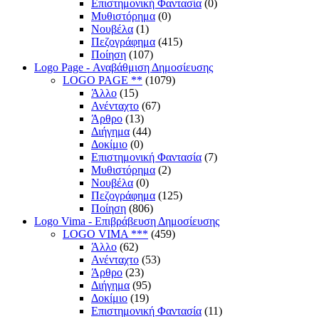
Επιστημονική Φαντασία
(0)
Μυθιστόρημα
(0)
Νουβέλα
(1)
Πεζογράφημα
(415)
Ποίηση
(107)
Logo Page - Αναβάθμιση Δημοσίευσης
LOGO PAGE **
(1079)
Άλλο
(15)
Ανένταχτο
(67)
Άρθρο
(13)
Διήγημα
(44)
Δοκίμιο
(0)
Επιστημονική Φαντασία
(7)
Μυθιστόρημα
(2)
Νουβέλα
(0)
Πεζογράφημα
(125)
Ποίηση
(806)
Logo Vima - Επιβράβευση Δημοσίευσης
LOGO VIMA ***
(459)
Άλλο
(62)
Ανένταχτο
(53)
Άρθρο
(23)
Διήγημα
(95)
Δοκίμιο
(19)
Επιστημονική Φαντασία
(11)