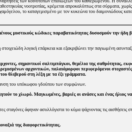
αναρτήσεις των κοινότοπων επιδιώξεων του καθιερωμένου. Η συναλλ
θεστηκυίας νοο­τροπίας, κρέμεται απροκαλύπτως στα σύρματα, χωρίς
χαμόγε­λου, το καταγεμισμένο με τον κυκεώνα του δαιμονιώδους κα
μμένους μυστικούς κώδικες παραβατικότητας δυσοσμούν την ήδη 
 στοιχειώδη λογική επάρ­κεια και εξακριβώνει την παγιωμένη ασυνταξ
 άρχοντες, σημαντικοί σαλ­τιμπάγκοι, θεμέλια της σαθρότητας, ε
ρεμισμένων αρχοντικών, παλαιόμορφοι περιφερόμενοι στοχαστές 
του θλιβερού στη λέξη με τα έξι γράμματα.
πανση του υπόκωφου γδού­που των συμφώνων.
τούν το χλωρό. Μαγκωμέ­νες, βαριές οι ανάσες και ένας ήλιος να
ες σταγόνες άφηναν ασυλλόγιστα το κύμα ψάχνοντας τις αισθήσεις σ
οναξιά της διαφορετικότητας.