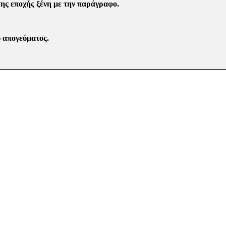
ης εποχής ξένη με την παρά­γραφο.
υ απογεύματος.