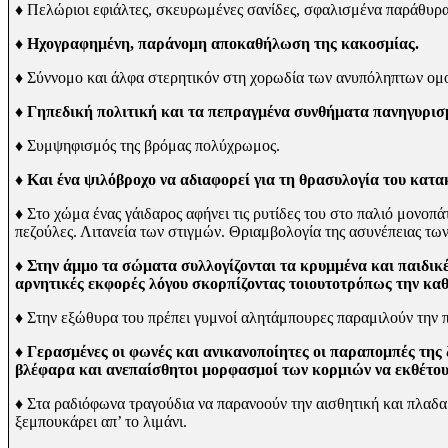
♦
Πελώριοι εφιάλτες, σκευρωμένες σανίδες, σφαλισμένα παράθυρα.
♦ Ηχογραφημένη, παράνομη αποκαθήλωση της κακοσμίας.
♦
Σύννομο και άλφα στερητικόν στη χορωδία των ανυπόληπτων ομ
♦ Γηπεδική πολιτική και τα πεπραγμένα συνθή­ματα πανηγυρισμ
♦
Συμψηφισμός της βρόμας πολύχρωμος.
♦ Και ένα ψιλόβροχο να αδιαφορεί για τη θρασυλογία του κατ
♦
Στο χώμα ένας γάιδαρος αφήνει τις ρυτίδες του στο παλιό μονοπά
πεζούλες. Λιτανεία των στιγμών. Θριαμβολογία της ασυνέπειας τω
♦ Στην άμμο τα σώματα συλλογίζονται τα κρυμ­μένα και παιδικ
αρνητικές εκφορές λόγου σκορπίζοντας τοιουτοτρόπως την κα
♦
Στην εξώθυρα του πρέπει γυμνοί αλητάμπουρες παραμιλούν την π
♦ Γερασμένες οι φωνές και ανικανοποίητες οι παραπομπές της
βλέφαρα και ανεπαίσθητοι μορφασμοί των κορ­μιών να εκθέτο
♦
Στα ραδιόφωνα τραγούδια να παρανοούν την αισθητική και πλαδα
ξεμπουκάρει απ’ το λιμάνι.