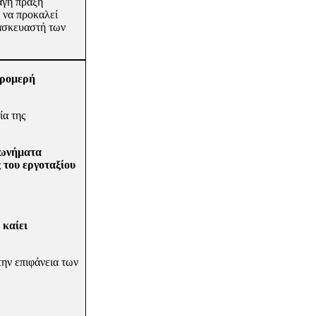
αγή πράξη
 να προκαλεί
τασκευαστή των
βρομερή
ία της
κφωνήματα
του ερ­γοταξίου
 καίει
την επιφάνεια των