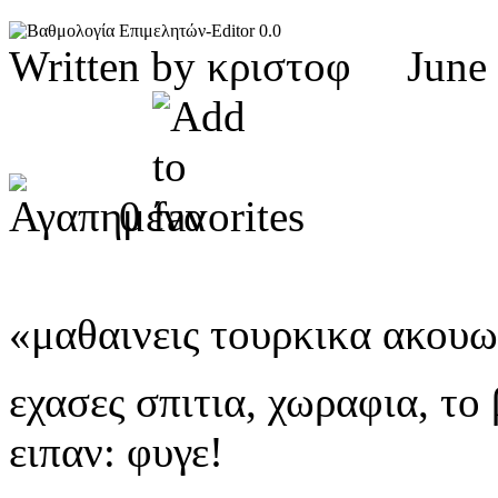
0.0
Written by κριστοφ Jun
0
«μαθαινεις τουρκικα ακουω
εχασες σπιτια, χωραφια, το
ειπαν: φυγε!