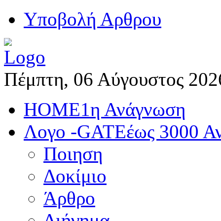
Yποβολή Αρθρου
Πέμπτη, 06 Αύγουστος 202
HOME
1η Ανάγνωση
Λογο -GATE
έως 3000 Α
Ποιηση
Δοκίμιο
Άρθρο
Διήγημα