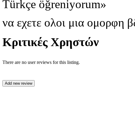
T
ü
rk
ç
e
öğ
reniyorum
»
να εχετε ολοι μια ομορφη 
Κριτικές Χρηστών
There are no user reviews for this listing.