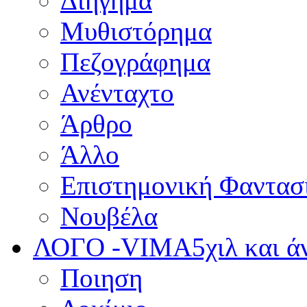
Διήγημα
Μυθιστόρημα
Πεζογράφημα
Ανένταχτο
Άρθρο
Άλλο
Επιστημονική Φαντασ
Νουβέλα
ΛΟΓΟ -VIMA
5χιλ και 
Ποιηση