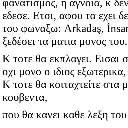
φανατισμος, η αγνοια, κ δε
εδεσε. Ετσι, αφου τα εχει δ
του φωναξω:
Arkada
ş, İ
nsa
ξεδέσει τα ματια μονος του.
Κ τοτε θα εκπλαγει. Εισαι 
οχι μονο ο ιδιος εξωτερικα,
Κ τοτε θα κοιταχτείτε στα μ
κουβεντα,
που θα κανει καθε λεξη το