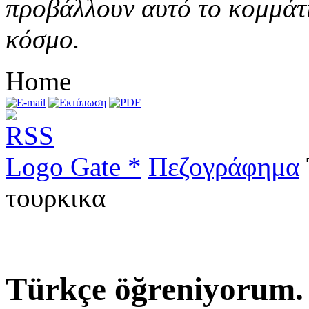
προβάλλουν αυτό το κομμάτι
κόσμο.
Home
Logo Gate *
Πεζογράφημα
τουρκικα
Türkçe öğreniyorum