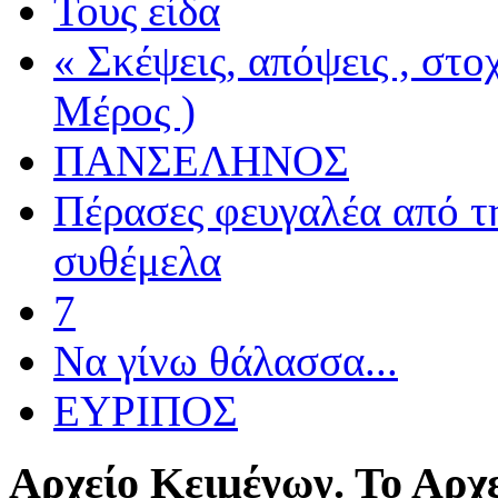
Τους είδα
« Σκέψεις, απόψεις , στ
Μέρος )
ΠΑΝΣΕΛΗΝΟΣ
Πέρασες φευγαλέα από τ
συθέμελα
7
Να γίνω θάλασσα...
ΕΥΡΙΠΟΣ
Αρχείο
Κειμένων. Το Αρχε