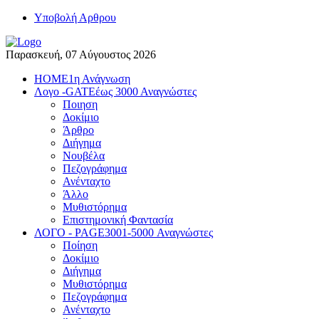
Yποβολή Αρθρου
Παρασκευή, 07 Αύγουστος 2026
HOME
1η Ανάγνωση
Λογο -GATE
έως 3000 Αναγνώστες
Ποιηση
Δοκίμιο
Άρθρο
Διήγημα
Νουβέλα
Πεζογράφημα
Ανένταχτο
Άλλο
Μυθιστόρημα
Επιστημονική Φαντασία
ΛΟΓΟ - PAGE
3001-5000 Αναγνώστες
Ποίηση
Δοκίμιο
Διήγημα
Μυθιστόρημα
Πεζογράφημα
Ανένταχτο