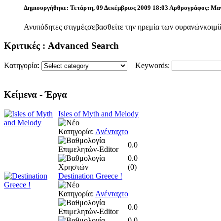
Δημιουργήθηκε: Τετάρτη, 09 Δεκέμβριος 2009 18:03
Αρθρογράφος: Μα
Ανυπόδητες στιγμέςσεβασθείτε την ηρεμία των ουρανώνκοιμίζο
Κριτικές
: Advanced Search
Κατηγορία:
Keywords:
Κείμενα
- Έργα
Isles of Myth and Melody
Κατηγορία:
Ανένταχτο
0.0
0.0
(
0
)
Destination Greece !
Κατηγορία:
Ανένταχτο
0.0
0.0