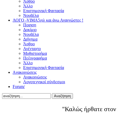
Άρθρο
Άλλο
Επιστημονική Φαντασία
Νουβέλα
ΛΟΓΟ -VIMA
5χιλ και άνω Αναγνώστες !
Ποιηση
Δοκίμιο
Νουβέλα
Διήγημα
Άρθρο
Ανένταχτο
Μυθιστορήμα
Πεζογραφήμα
Άλλο
Επιστημονική Φαντασία
Aνακοινώσεις
Ανακοινώσεις
Λογοτεχνικοί σύνδεσμοι
Forum/
Αναζήτηση
"Καλώς ήρθατε στον 