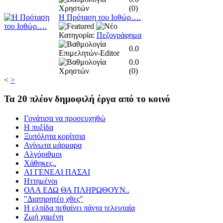
(
0
)
Η Πρόταση του Ιοθώρ….
Κατηγορία:
Πεζογράφημα
0.0
0.0
(
0
)
<
>
Τα
20 πλέον δημοφιλή έργα από το κοινό
Γονάτισα να προσευχηθώ
Η πυξίδα
Ξυπόλητα κορίτσια
Αγίνωτα μάρμαρα
Αλγόριθμοι
Χάθηκες..
ΑΙ ΓΕΝΕΑΙ ΠΑΣΑΙ
Ηττημένοι
ΟΛΑ ΕΔΩ ΘΑ ΠΛΗΡΩΘΟΥΝ..
"Διατηρητέο χθες"
Η ελπίδα πεθαίνει πάντα τελευταία
Ζωή χαμένη