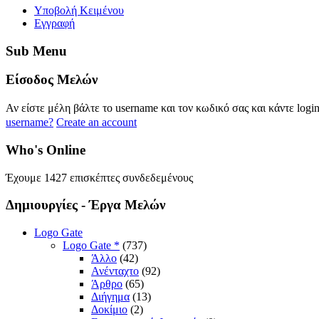
Yποβολή Κειμένου
Εγγραφή
Sub
Menu
Eίσοδος
Μελών
Αν είστε μέλη βάλτε το username και τον κωδικό σας και κάντε logi
username?
Create an account
Who's
Online
Έχουμε 1427 επισκέπτες συνδεδεμένους
Δημιουργίες
- Έργα Μελών
Logo Gate
Logo Gate *
(737)
Άλλο
(42)
Ανένταχτο
(92)
Άρθρο
(65)
Διήγημα
(13)
Δοκίμιο
(2)