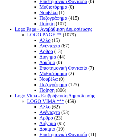
Επιστημονική Φαντασία
(0)
Μυθιστόρημα
(0)
Νουβέλα
(1)
Πεζογράφημα
(415)
Ποίηση
(107)
Logo Page - Αναβάθμιση Δημοσίευσης
LOGO PAGE **
(1079)
Άλλο
(15)
Ανένταχτο
(67)
Άρθρο
(13)
Διήγημα
(44)
Δοκίμιο
(0)
Επιστημονική Φαντασία
(7)
Μυθιστόρημα
(2)
Νουβέλα
(0)
Πεζογράφημα
(125)
Ποίηση
(806)
Logo Vima - Επιβράβευση Δημοσίευσης
LOGO VIMA ***
(459)
Άλλο
(62)
Ανένταχτο
(53)
Άρθρο
(23)
Διήγημα
(95)
Δοκίμιο
(19)
Επιστημονική Φαντασία
(11)